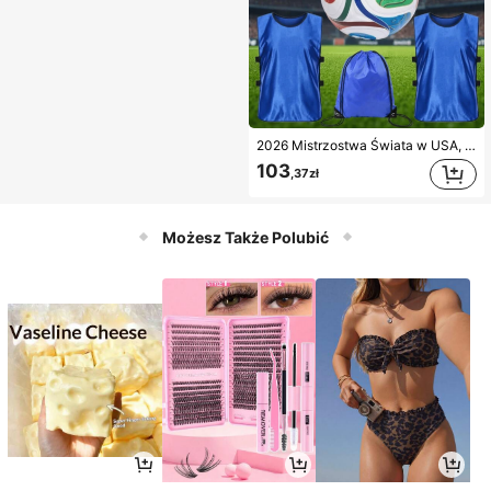
2026 Mistrzostwa Świata w USA, Kanadzie i Meksyku, 4-w-1 zestaw treningowy do piłki nożnej – oddychający i szybkoschnący komplet drużynowy z piłką i torbą do przechowywania, treningowy top do piłki nożnej z piłką i worek ze sznurkiem, odpowiedni dla dorosłych i młodzieży uprawiającej sport piłkarski
103
,37zł
Możesz Także Polubić