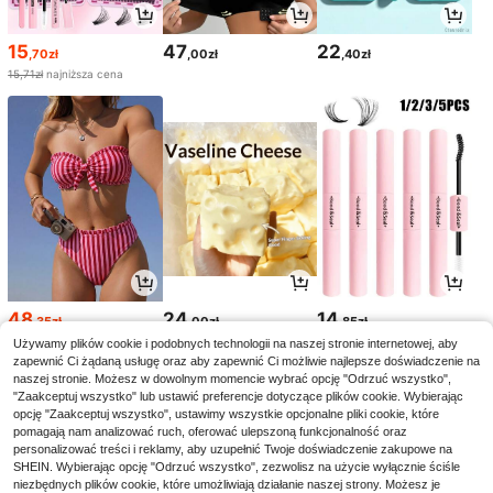
15
47
22
,70zł
,00zł
,40zł
15,71zł
najniższa cena
48
24
14
,35zł
,00zł
,85zł
48,51zł
najniższa cena
Używamy plików cookie i podobnych technologii na naszej stronie internetowej, aby
zapewnić Ci żądaną usługę oraz aby zapewnić Ci możliwie najlepsze doświadczenie na
naszej stronie. Możesz w dowolnym momencie wybrać opcję "Odrzuć wszystko",
"Zaakceptuj wszystko" lub ustawić preferencje dotyczące plików cookie. Wybierając
opcję "Zaakceptuj wszystko", ustawimy wszystkie opcjonalne pliki cookie, które
pomagają nam analizować ruch, oferować ulepszoną funkcjonalność oraz
personalizować treści i reklamy, aby uzupełnić Twoje doświadczenie zakupowe na
SHEIN. Wybierając opcję "Odrzuć wszystko", zezwolisz na użycie wyłącznie ściśle
niezbędnych plików cookie, które umożliwiają działanie naszej strony. Możesz je