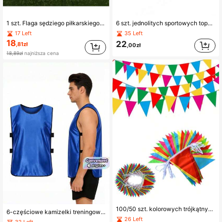
1 szt. Flaga sędziego piłkarskiego, flaga sygnalizacyjna kolejowa, narzędzie sportowe sędziego lekkoatletycznego, artykuły sędziowskie
6 szt. jednolitych sportowych topów na ramiączkach, odpowiednich do treningów na Mistrzostwa Świata, do zawodów, piłki nożnej, koszykówki, rugby i innych sportów. Lekkie, szybkoschnące topy treningowe. Odpowiednie dla drużyn sportowych, klubów, integracji zespołowej i działań promocyjnych. Rozmiary młodzieżowe odpowiednie również dla dorosłych/mundury piłkarskie.
17 Left
35 Left
18
22
,81zł
,00zł
18,89zł
najniższa cena
100/50 szt. kolorowych trójkątnych girland flagowych, żywe dekoracje imprezowe, idealne na urodziny, ślub, zakończenie szkoły, świętowanie i różne wydarzenia, odpowiednie do dekoracji przyjęcia urodzinowego, zakończenia szkoły, Halloween i Bożego Narodzenia
6-częściowe kamizelki treningowe do gry w scrimmage, numerowane koszulki treningowe, lekkie, szybkoschnące koszulki piłkarskie do koszykówki, futbolu amerykańskiego, rugby, baseballu i innych treningów drużynowych
26 Left
32 Left