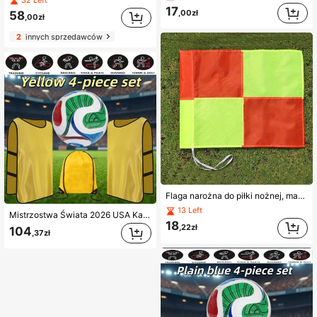
17
,00zł
58
,00zł
2
innych sprzedawców
Flaga narożna do piłki nożnej, marker do wydarzeń sportowych, podstawa słupka przeszkody (flaga zamienna bez słupka), może być używana do wyznaczania granic, oznaczania obszarów rzutów rożnych, pomoc w sędziowaniu
13 Left
Mistrzostwa Świata 2026 USA Kanada Meksyk, 4-w-1 zestaw treningowy do piłki nożnej – oddychający, szybkoschnący komplet drużynowy z piłką i torbą do przechowywania, treningowy top do piłki nożnej z piłką i worek ze sznurkiem, odpowiedni dla dorosłych i młodzieży do sportów piłkarskich
18
,22zł
104
,37zł