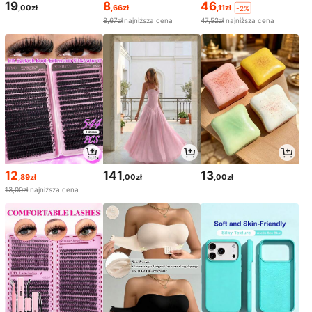
19
8
46
,00zł
,66zł
,11zł
-2%
8,67zł
najniższa cena
47,52zł
najniższa cena
12
141
13
,89zł
,00zł
,00zł
13,00zł
najniższa cena