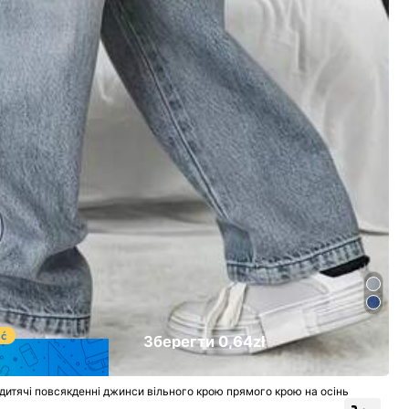
Зберегти 0,64zł
і дитячі повсякденні джинси вільного крою прямого крою на осінь