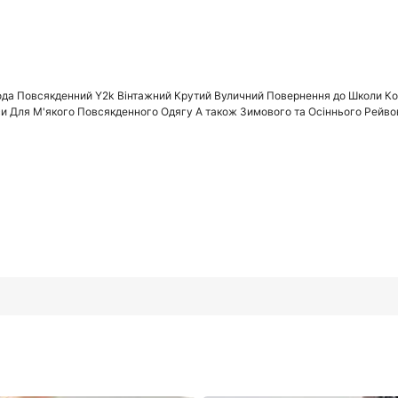
ода Повсякденний Y2k Вінтажний Крутий Вуличний Повернення до Школи Ко
ажний Крутий Вуличний Повернення до Школи Коледж Нашивка Де
си Для М'якого Повсякденного Одягу А також Зимового та Осіннього Рейв
го Одягу А також Зимового та Осіннього Рейвового Фестивалю 
10 років
11 років
1