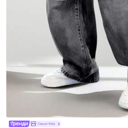
Модель одягнена в:
10Y
Висота:
135.0
426K Підписники
Деталі Продукту
4,90
Склад:
80
426K Підписники
Інформація про безпеку та контакти
4,90
Casuvi Kids