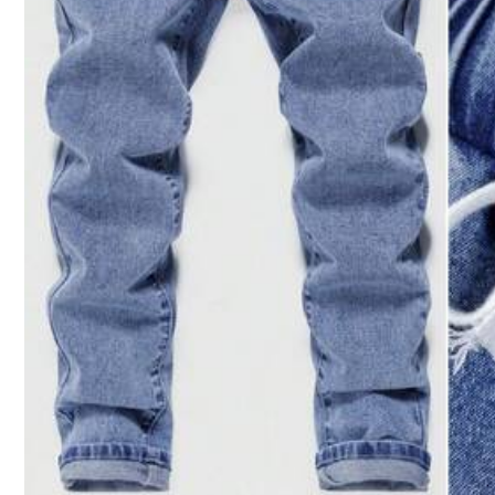
Рекомендувати
Спорт та активний відпочинок
426K Підписники
4,90
426K Підписники
4,90