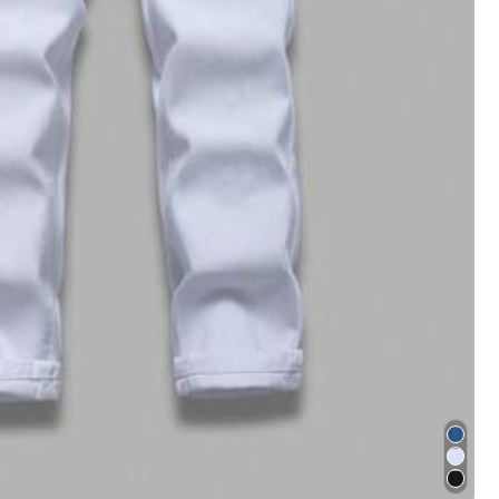
Офісне та шкільне приладдя
Зоотовари