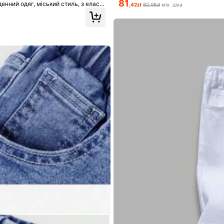
81
енний одяг, міський стиль, з еласт
,42zł
82,06zł
мін. ціна
и штанинами
но
999K+ повторна покупка