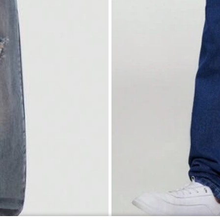
нсові шорти для хлопчика-підлітка
кишенями збоку
Модні повсякденні джинси для хлопч
00zł
мін. ціна
прості та універсальні для щоденно
98
,62zł
ів