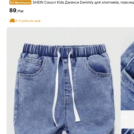
SHEIN Casuvi Kids Джинси Denimly для хлопчиків, повсякд
EU Warehouse
ичною талією, кишенями на блискавці, зістареним дизайном, прямим
89
,71zł
4-5 робочих днів
SHEIN EVRYDAY Kids
426K Підписники
4,90
999K+ продано нещодав
Слідкувати
426K Підписники
4,90
Вам Також Може Сподобатися