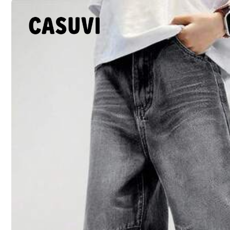
Таблиця розмірів
Доставка до
Poland
Безкоштовна доставка
Очікувана доставка:
Сер. 14 - Сер. 19
30-денне безкоштовне повернення
Відповідно до політики добросовісного використання
Безпечні платежі · Захист конфіденційності
Продавець та відправник — комерційний трейдер: SHEIN
Інформація та обов'язки продавця
Щоб повідомити про цього продавця та/або продукт