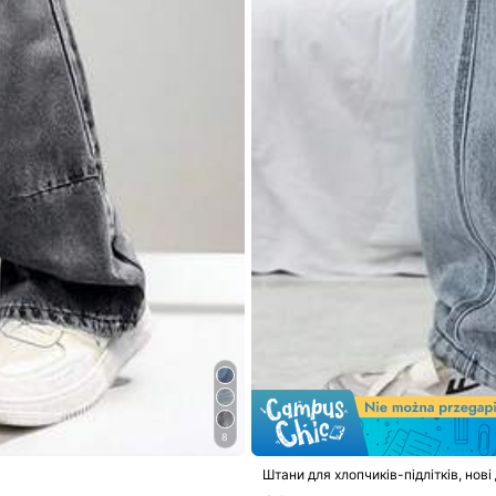
% Бавовна, 13% Віскоза, 5% Поліестер, 2% Капітал
Переглянути більше
8
Штани для хлопчиків-підлітків, нов