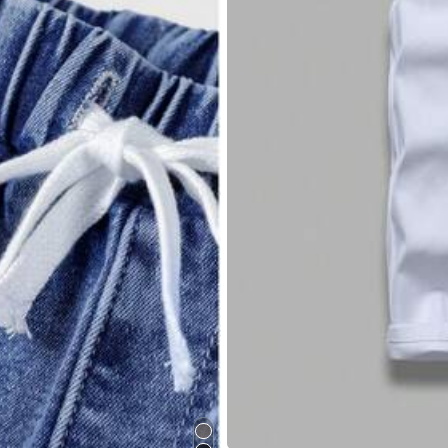
Дім та побут
Дитина
Іграшки та ігри