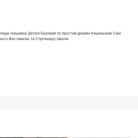
1/8
ледж Нашивка Деталі Базовий та простий дизайн Кишенькові Сині
талі Базовий та простий дизайн Кишенькові Сині
ового Фестивалю та Стрітвеару Школи
та Стрітвеару Школи
2 років