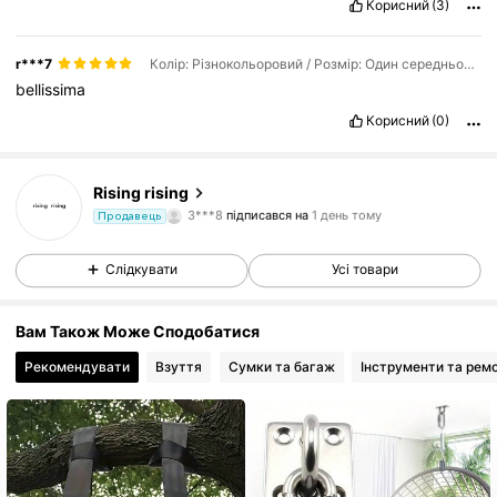
Корисний
(3)
r***7
Колір: Різнокольоровий / Розмір: Один середньо-сірий
bellissima
Корисний
(0)
63 Підписники
4,43
Rising rising
3***8
підписався на
1 день тому
Продавець
63 Підписники
4,43
Слідкувати
Усі товари
63 Підписники
4,43
Вам Також Може Сподобатися
63 Підписники
4,43
Рекомендувати
Взуття
Сумки та багаж
Інструменти та рем
63 Підписники
4,43
63 Підписники
4,43