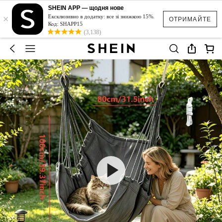
SHEIN APP — щодня нове
×
Ексклюзивно в додатку: все зі знижкою 15%.
ОТРИМАЙТЕ
Код: SHAPP15
(3,138)