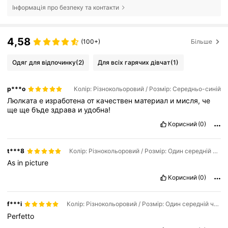
Інформація про безпеку та контакти
4,58
(100+)
Більше
Одяг для відпочинку
(2)
Для всіх гарячих дівчат
(1)
p***o
Колір: Різнокольоровий / Розмір: Середньо-синій
Люлката
е
изработена
от
качествен
материал
и
мисля,
че
ще
ще
бъде
здрава
и
удобна!
Корисний
(0)
t***8
Колір: Різнокольоровий / Розмір: Один середній чорний
As
in
picture
Корисний
(0)
f***i
Колір: Різнокольоровий / Розмір: Один середній чорний
Perfetto