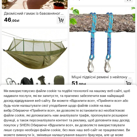
амак для повітряної йоги, сенсор
на гойдалка, спорядження для ке
мпінгу
Двомісний гамак із бавовняного
полотна з ременями для кріпленн
46
,00zł
я до дерев, портативний, комфорт
ний, для патіо, заднього двору, ву
лиці, дому, саду, кемпінгу та подо
рожей, червоно-синій, подарунок
Міцні підвісні ремені з нейлону з
металевими гачками, стійкі до УФ
51
,00zł
-випромінювання, погодних умов
і стирання, для вуличних гамаків,
Ми використовуємо файли cookie та подібні технології на нашому веб-сайті, щоб
підвісних гойдалок на дереві та п
надавати послуги, які ви запитуєте, та прагнемо забезпечити вам найкращий
атіо-крісел, легке встановлення з
Двомісний кемпінговий садовий г
досвід відвідування веб-сайту. Ви можете «Відхилити все», «Прийняти все» або
карабінами, для саду, кемпінгу та
амак з москітною сіткою, ліжко з
82
будь-коли налаштувати свої уподобання щодо файлів cookie на ваш
,36zł
заднього двору
вуличними меблями, тканина з па
вибір.Обираючи «Прийняти все», ви дозволяєте встановити всі необов’язкові
рашутом, гойдалка для сну, порта
тивна підвісна
файли cookie, які допомагають нам аналізувати трафік, пропонувати розширені
функції, а також персоналізувати контент та рекламу, щоб доповнити ваш досвід
покупок у SHEIN.Обираючи «Відхилити все», ви дозволяєте використовувати
лише суворо необхідні файли cookie, без яких наш веб-сайт не працюватиме. Ви
можете вимкнути їх, змінивши налаштування вашого браузера, але це може