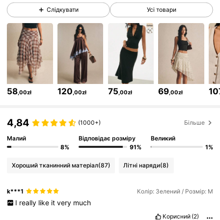
Слідкувати
Усі товари
1.5M Підписники
4,80
1.5M Підписники
4,80
1.5M Підписники
4,80
58
120
75
69
10
,00zł
,00zł
,00zł
,00zł
1.5M Підписники
4,80
4,84
(1000+)
Більше
Малий
Відповідає розміру
Великий
1.5M Підписники
4,80
8%
91%
1%
Хороший тканинний матеріал
(87)
Літні наряди
(8)
1.5M Підписники
4,80
k***1
Колір: Зелений / Розмір: М
I
really
like
it
very
much
1.5M Підписники
4,80
Корисний
(2)