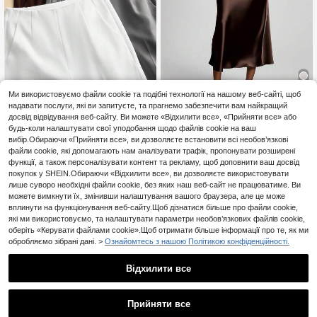
Ми використовуємо файли cookie та подібні технології на нашому веб-сайті, щоб
надавати послуги, які ви запитуєте, та прагнемо забезпечити вам найкращий
33
досвід відвідування веб-сайту. Ви можете «Відхилити все», «Прийняти все» або
Anewsta
Se-Helo
будь-коли налаштувати свої уподобання щодо файлів cookie на ваш
Anewsta Жіночий весняний образ
Жіноча еластична сп
вибір.Обираючи «Прийняти все», ви дозволяєте встановити всі необов’язкові
EU Warehouse
472
68
у сучасному модному стилі, віль
ідниця максідовжина Se-Helo Fas
файли cookie, які допомагають нам аналізувати трафік, пропонувати розширені
,00zł
,13zł
ні елегантні штани з широкими шт
hion із сатиновою поверхнею, колі
функції, а також персоналізувати контент та рекламу, щоб доповнити ваш досвід
анинами, костюмні штани, 3 пред
р темна кава, весна, стиль Quiet L
4-5 робочих днів
покупок у SHEIN.Обираючи «Відхилити все», ви дозволяєте використовувати
мети
uxury
лише суворо необхідні файли cookie, без яких наш веб-сайт не працюватиме. Ви
можете вимкнути їх, змінивши налаштування вашого браузера, але це може
вплинути на функціонування веб-сайту.Щоб дізнатися більше про файли cookie,
які ми використовуємо, та налаштувати параметри необов’язкових файлів cookie,
оберіть «Керувати файлами cookie».Щоб отримати більше інформації про те, як ми
обробляємо зібрані дані. >
Ознайомтесь з нашою Політикою конфіденційності.
Відхилити все
Прийняти все