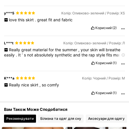
y***5
Колір: Оливково-зелений / Розмір: XS
1.5M Підписники
4,80
love
this
skirt
.
great
fit
and
fabric
Корисний
(2)
1.5M Підписники
4,80
L***t
Колір: Оливково-зелений / Розмір: Л
Really
great
material
for
the
summer
,
your
skin
will
breathe
easily
.
It
’
s
not
absolutely
synthetic
and
the
rap
style
fits
many
body
types
so
it
’
s
the
perfect
skirt
.
On
the
colour
is
absolutely
Корисний
(1)
gorgeous
.
K***a
Колір: Чорний / Розмір: М
Really
nice
skirt
,
so
comfy
Корисний
(1)
Вам Також Може Сподобатися
Рекомендувати
Білизна та одяг для сну
Аксесуари для одягу