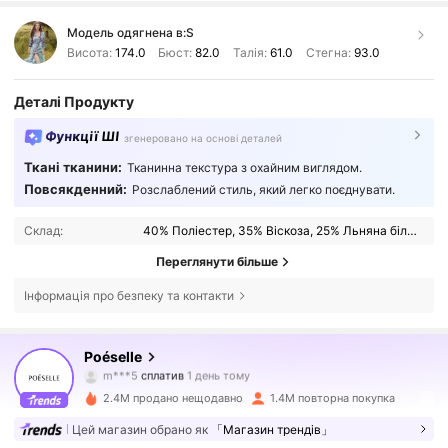
Модель одягнена в:
S
Висота:
174.0
Бюст:
82.0
Талія:
61.0
Стегна:
93.0
Деталі Продукту
Функції ШІ
згенеровано на основі деталей
Ткані тканини:
Тканинна текстура з охайним виглядом.
Повсякденний:
Розслаблений стиль, який легко поєднувати.
Склад:
40% Поліестер, 35% Віскоза, 25% Льняна білизна
Переглянути більше
Інформація про безпеку та контакти
1.5M Підписники
4,80
Poéselle
m***5
сплатив
1 день тому
m***9
підписався на
10 хвилин тому
2.4M продано нещодавно
1.4M повторна покупка
1.5M Підписники
4,80
Цей магазин обрано як
「Магазин трендів」