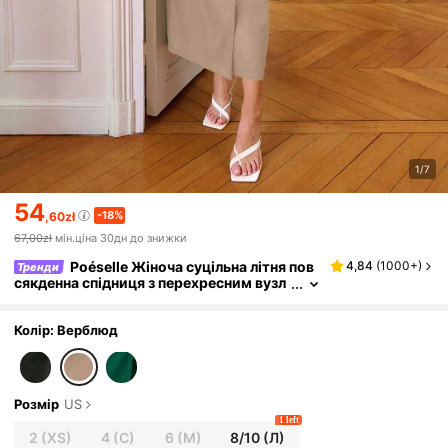
1/7
54
-18%
,60zł
67,00zł
мін.ціна 30дн до знижки
Poéselle Жіноча суцільна літня пов
4,84
(
1000+
)
Тренди
сякденна спідниця з перехресним вузл
ом та запахом
Колір: Верблюд
Розмір
US
1 left
2
(XS)
4
(С)
6
(М)
8/10
(Л)