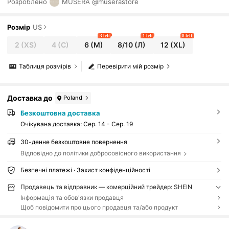
Розроблено
MUSERA
@muserastore
енування, Explorer
Розмір
US
3 left
1 left
8 left
2
(XS)
4
(С)
6
(М)
8/10
(Л)
12
(XL)
Таблиця розмірів
Перевірити мій розмір
Доставка до
Poland
Безкоштовна доставка
Очікувана доставка:
Сер. 14 - Сер. 19
30-денне безкоштовне повернення
Відповідно до політики добросовісного використання
Безпечні платежі · Захист конфіденційності
Продавець та відправник — комерційний трейдер: SHEIN
Інформація та обов'язки продавця
Щоб повідомити про цього продавця та/або продукт