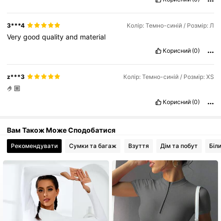
3***4
Колір: Темно-синій / Розмір: Л
Very
good
quality
and
material
Корисний
(0)
z***3
Колір: Темно-синій / Розмір: XS
🤌🏼
Корисний
(0)
Вам Також Може Сподобатися
Рекомендувати
Сумки та багаж
Взуття
Дім та побут
Біл