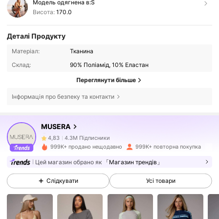
Модель одягнена в:
S
Висота:
170.0
Деталі Продукту
Матеріал:
Тканина
Склад:
90% Поліамід, 10% Еластан
Переглянути більше
Інформація про безпеку та контакти
4.3M Підписники
4,83
MUSERA
4.3M Підписники
4,83
999K+ продано нещодавно
999K+ повторна покупка
Цей магазин обрано як
「Магазин трендів」
4.3M Підписники
4,83
Слідкувати
Усі товари
4.3M Підписники
4,83