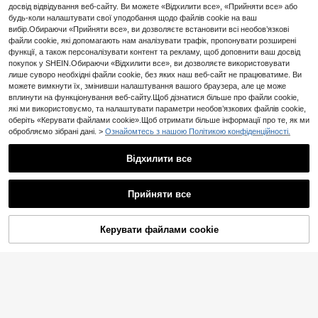
досвід відвідування веб-сайту. Ви можете «Відхилити все», «Прийняти все» або
8
WanderVale
будь-коли налаштувати свої уподобання щодо файлів cookie на ваш
WanderVale Прозора
Easithlete Easithlete
вибір.Обираючи «Прийняти все», ви дозволяєте встановити всі необов’язкові
EU Warehouse
EU Warehouse
44
51
сітка з флокованим сітковим прин
Спортивна майка з сітчастою вст
файли cookie, які допомагають нам аналізувати трафік, пропонувати розширені
,00zł
,00zł
том у стилі печворк з короткими р
авкою, компресійні футболки для
функції, а також персоналізувати контент та рекламу, щоб доповнити ваш досвід
укавами спортивна футболка для
жінок
4-5 робочих днів
4-5 робочих днів
покупок у SHEIN.Обираючи «Відхилити все», ви дозволяєте використовувати
жінок у спортзалі
лише суворо необхідні файли cookie, без яких наш веб-сайт не працюватиме. Ви
можете вимкнути їх, змінивши налаштування вашого браузера, але це може
вплинути на функціонування веб-сайту.Щоб дізнатися більше про файли cookie,
які ми використовуємо, та налаштувати параметри необов’язкових файлів cookie,
оберіть «Керувати файлами cookie».Щоб отримати більше інформації про те, як ми
обробляємо зібрані дані. >
Ознайомтесь з нашою Політикою конфіденційності.
Відхилити все
Прийняти все
ДОДАТИ ДО
Керувати файлами cookie
Купити зараз
КОШИКА
6
9
Slayform
#ВелоШик
Slayform Slayform Жі
Musera Sport Спорти
EU Warehouse
EU Warehouse
42
48
ноча модна укорочена приталена
вний бюстгальтер зі спагеті-стрі