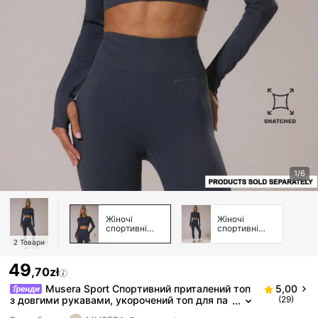
1/6
Жіночі
Жіночі
спортивні
спортивні
футболки та
штани
2
Товари
майки
49
,70zł
Musera Sport Спортивний приталений топ
5,00
з довгими рукавами, укорочений топ для па
(29)
деля, зимовий спортивний одяг, спортзал, тр