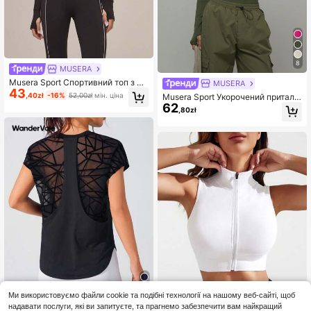
8
MUSERA
Musera Sport Спортивний топ з до
MUSERA
43
вгими рукавами, приталений, зим
,40zł
-16%
52,00zł
мін. ціна
Musera Sport Укорочений притале
овий, для активного спорту, для т
62
ний топ з довгими рукавами та сл
,80zł
ренажерного залу
оганом <<Спорт», для паделя, те
нісу, піклболу, тренажерного зал
у, фітнесу, щодня, повсякденного
одягу
Ми використовуємо файли cookie та подібні технології на нашому веб-сайті, щоб
надавати послуги, які ви запитуєте, та прагнемо забезпечити вам найкращий
4