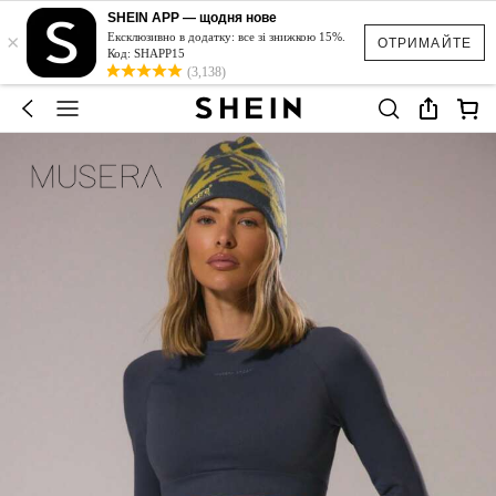
SHEIN APP — щодня нове
×
Ексклюзивно в додатку: все зі знижкою 15%.
ОТРИМАЙТЕ
Код: SHAPP15
(3,138)