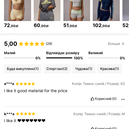
4.3M Підписники
4,83
72
60
51
102
52
,00zł
,00zł
,00zł
,00zł
4.3M Підписники
4,83
5,00
(29)
Більше
4.3M Підписники
4,83
Малий
Відповідає розміру
Великий
0%
100%
0%
4.3M Підписники
4,83
Буде викуплено
(1)
Спортзал
(2)
Чудова
(1)
Красива
(1)
a***a
Колір: Темно-синій / Розмір: XS
4.3M Підписники
4,83
I
like
it
good
material
for
the
price
Корисний
(0)
4.3M Підписники
4,83
b***a
Колір: Темно-синій / Розмір: М
I
like
it
❤️❤️❤️❤️❤️❤️❤️
4.3M Підписники
4,83
Корисний
(0)