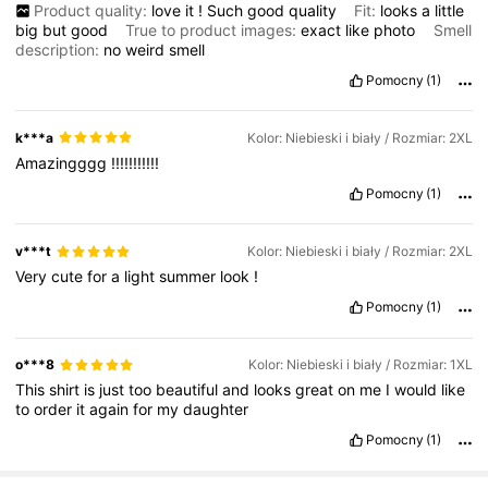
Product quality:
love
it
!
Such
good
quality
Fit:
looks
a
little
big
but
good
True to product images:
exact
like
photo
Smell
description:
no
weird
smell
Pomocny
(1)
k***a
Kolor: Niebieski i biały / Rozmiar: 2XL
Amazingggg
!!!!!!!!!!!
Pomocny
(1)
v***t
Kolor: Niebieski i biały / Rozmiar: 2XL
Very
cute
for
a
light
summer
look
!
Pomocny
(1)
o***8
Kolor: Niebieski i biały / Rozmiar: 1XL
This
shirt
is
just
too
beautiful
and
looks
great
on
me
I
would
like
to
order
it
again
for
my
daughter
Pomocny
(1)
174K Obserwujący
4,81