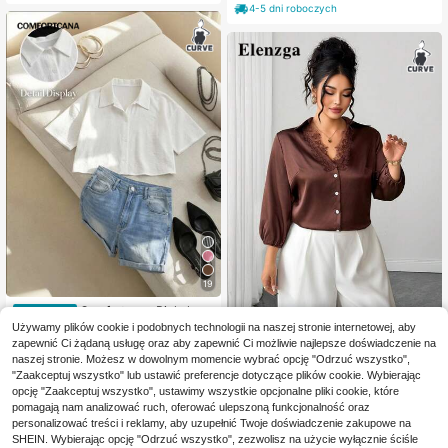
kolt w serek, rękaw opadający, zdo
4-5 dni roboczych
bienie guzikami, wakacje na plaży
2025, wiosna/lato, nowy, uniwersal
ny design
19
Comfortcana Biała kosz
Magazyn UE
26
ula damska plus size, krótka
Używamy plików cookie i podobnych technologii na naszej stronie internetowej, aby
,00zł
-48%
Elenzga CURVE
50,00zł
najniższa cena
zapewnić Ci żądaną usługę oraz aby zapewnić Ci możliwie najlepsze doświadczenie na
Elenzga Damska seksowna bl
NEW
4-5 dni roboczych
naszej stronie. Możesz w dowolnym momencie wybrać opcję "Odrzuć wszystko",
76
uzka plus size na wczesną jesień 2
,00zł
"Zaakceptuj wszystko" lub ustawić preferencje dotyczące plików cookie. Wybierając
026, satynowa z koronką, dekolt w
opcję "Zaakceptuj wszystko", ustawimy wszystkie opcjonalne pliki cookie, które
serek, kolor kawowy, kołnierz, bufi
aste rękawy 3/4, zapinana na guzi
pomagają nam analizować ruch, oferować ulepszoną funkcjonalność oraz
ki, luźny krój, wyszczuplająca, uni
personalizować treści i reklamy, aby uzupełnić Twoje doświadczenie zakupowe na
wersalna do biura, na co dzień, na r
SHEIN. Wybierając opcję "Odrzuć wszystko", zezwolisz na użycie wyłącznie ściśle