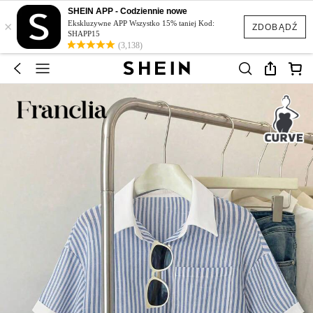
SHEIN APP - Codziennie nowe
×
Ekskluzywne APP Wszystko 15% taniej Kod:
ZDOBĄDŹ
SHAPP15
(3,138)