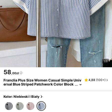
1/5
58
,00zł
Franclia Plus Size Women Casual Simple Univ
4,88
(
100+
)
ersal Blue Striped Patchwork Color Block
Short Sleeve Shirt Top, Na Lato
Kolor: Niebieski I Biały