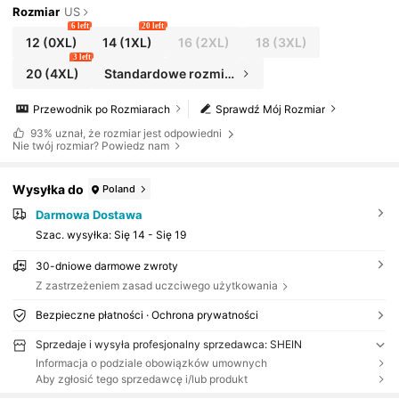
Rozmiar
US
6 left
20 left
12
(0XL)
14
(1XL)
16
(2XL)
18
(3XL)
3 left
20
(4XL)
Standardowe rozmiary
Przewodnik po Rozmiarach
Sprawdź Mój Rozmiar
93%
uznał, że rozmiar jest odpowiedni
Nie twój rozmiar? Powiedz nam
Wysyłka do
Poland
Darmowa Dostawa
Szac. wysyłka:
Się 14 - Się 19
30-dniowe darmowe zwroty
Z zastrzeżeniem zasad uczciwego użytkowania
Bezpieczne płatności · Ochrona prywatności
Sprzedaje i wysyła profesjonalny sprzedawca: SHEIN
Informacja o podziale obowiązków umownych
Aby zgłosić tego sprzedawcę i/lub produkt