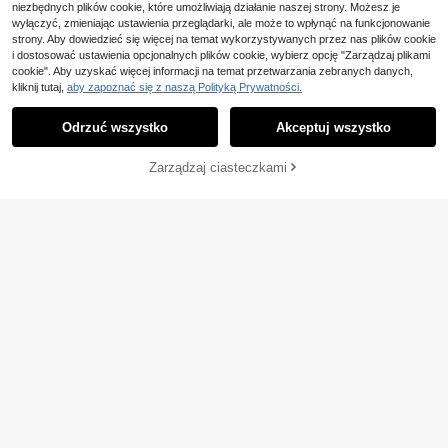
andkę i imprezę
niezbędnych plików cookie, które umożliwiają działanie naszej strony. Możesz je
wyłączyć, zmieniając ustawienia przeglądarki, ale może to wpłynąć na funkcjonowanie
strony. Aby dowiedzieć się więcej na temat wykorzystywanych przez nas plików cookie
i dostosować ustawienia opcjonalnych plików cookie, wybierz opcję "Zarządzaj plikami
cookie". Aby uzyskać więcej informacji na temat przetwarzania zebranych danych,
kliknij tutaj,
aby zapoznać się z naszą Polityką Prywatności.
Odrzuć wszystko
Akceptuj wszystko
Zarządzaj ciasteczkami
KUP TERAZ
DODAJ DO KOSZYKA
15
4
Zaoszczędź 38,20zł
GlowEve CURVE Dams
Magazyn UE
34
ka, gładka, prosta, codzienna kosz
,79zł
-51%
#BluzkiDoPracy
ula w dużych rozmiarach z krótkim
71,00zł
najniższa cena
rękawem
Firerie Koszula typu pull
Magazyn UE
4-5 dni roboczych
over w dużym rozmiarze, letnia, sw
#5 Bestsellery
w Peplum Blaty w rozmiarze plus
obodna, w jednolitym kolorze
39
,20zł
-49%
77,40zł
najniższa cena
4-5 dni roboczych