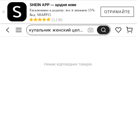
аксесуари на пляж
SHEIN APP — щодня нове
×
сукня біла з відкритою спиною
Ексклюзивно в додатку: все зі знижкою 15%.
ОТРИМАЙТЕ
Код: SHAPP15
купальник женский цельный
(3,138)
сукні з льону
lenovo tab one 8.7
аксесуари на пляж
сукня біла з відкритою спиною
Немає відповідних товарів.