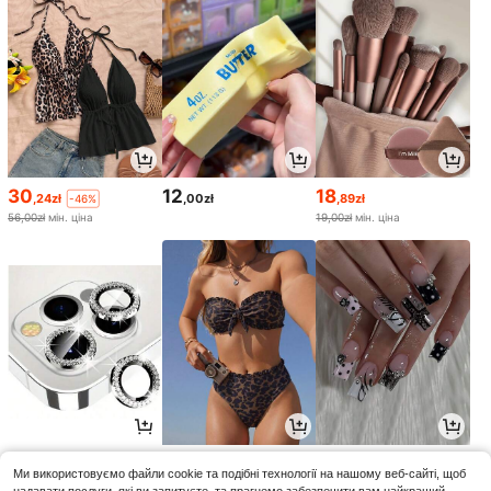
30
12
18
,24zł
,00zł
,89zł
-46%
56,00zł
мін. ціна
19,00zł
мін. ціна
7
46
16
,00zł
,11zł
,83zł
-2%
Ми використовуємо файли cookie та подібні технології на нашому веб-сайті, щоб
47,52zł
мін. ціна
16,89zł
мін. ціна