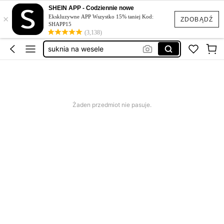
gniotki
SHEIN APP - Codziennie nowe
×
squishy
Ekskluzywne APP Wszystko 15% taniej Kod:
ZDOBĄDŹ
SHAPP15
suknia na wesele
(3,138)
elegancka sukienka damska
sukienka na wesele
gniotki
Żaden przedmiot nie pasuje.