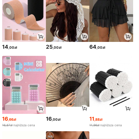
14
25
64
,00zł
,00zł
,00zł
16
16
11
,66zł
,00zł
,88zł
16,67zł
najniższa cena
11,96zł
najniższa cena