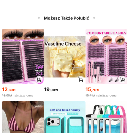
Możesz Także Polubić
12
19
15
,89zł
,00zł
,70zł
13,00zł
najniższa cena
15,71zł
najniższa cena