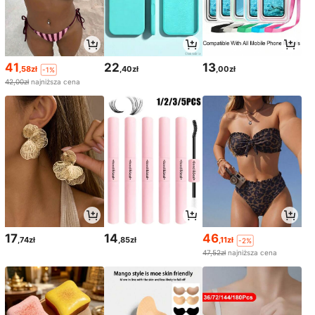
41
22
13
,58zł
,40zł
,00zł
-1%
42,00zł
najniższa cena
17
14
46
,74zł
,85zł
,11zł
-2%
47,52zł
najniższa cena