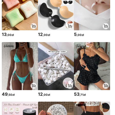
13
12
5
,00zł
,00zł
,00zł
49
12
53
,50zł
,00zł
,71zł