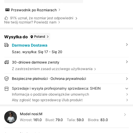
Przewodnik po Rozmiarach
91%
uznał, że rozmiar jest odpowiedni
Nie twój rozmiar? Powiedz nam
Wysyłka do
Poland
Darmowa Dostawa
Szac. wysyłka:
Się 17 - Się 20
30-dniowe darmowe zwroty
Z zastrzeżeniem zasad uczciwego użytkowania
Bezpieczne płatności · Ochrona prywatności
Sprzedaje i wysyła profesjonalny sprzedawca: SHEIN
Informacja o podziale obowiązków umownych
Aby zgłosić tego sprzedawcę i/lub produkt
Model nosi:
M
Wzrost:
161.0
Biust:
79.0
Talia:
59.0
Biodra:
83.0