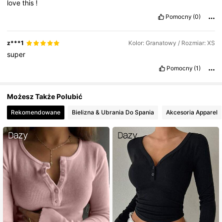
love
this
!
Pomocny
(0)
z***1
Kolor: Granatowy / Rozmiar: XS
super
Pomocny
(1)
Możesz Także Polubić
Rekomendowane
Bielizna & Ubrania Do Spania
Akcesoria Apparel