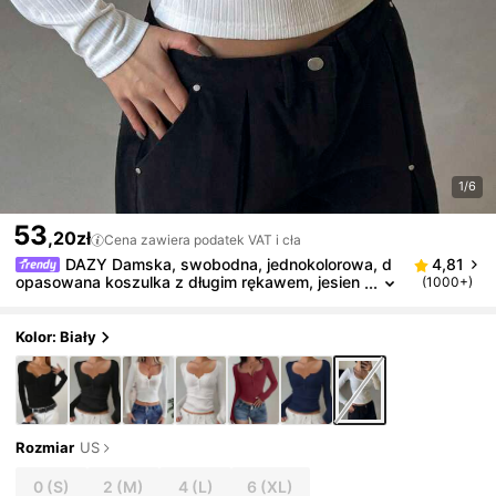
1/6
53
,20zł
Cena zawiera podatek VAT i cła
DAZY Damska, swobodna, jednokolorowa, d
4,81
opasowana koszulka z długim rękawem, jesien
(1000+)
na odzież
Kolor: Biały
Rozmiar
US
0
(S)
2
(M)
4
(L)
6
(XL)