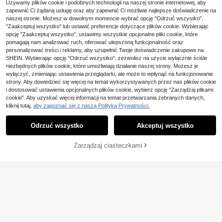
Używamy plików cookie i podobnych technologii na naszej stronie internetowej, aby
z długim rękawem i zapięciem na g
(1000+)
ftem, do biznesu, biura, pracy, dom
uziki, jesienne ubrania
zapewnić Ci żądaną usługę oraz aby zapewnić Ci możliwie najlepsze doświadczenie na
49
u i na co dzień, wiosna lato jesień zi
,00zł
naszej stronie. Możesz w dowolnym momencie wybrać opcję "Odrzuć wszystko",
ma
"Zaakceptuj wszystko" lub ustawić preferencje dotyczące plików cookie. Wybierając
4-5 dni roboczych
opcję "Zaakceptuj wszystko", ustawimy wszystkie opcjonalne pliki cookie, które
pomagają nam analizować ruch, oferować ulepszoną funkcjonalność oraz
personalizować treści i reklamy, aby uzupełnić Twoje doświadczenie zakupowe na
Pokaż podobne produkty w magazynie
Zobacz Wszystko
SHEIN. Wybierając opcję "Odrzuć wszystko", zezwolisz na użycie wyłącznie ściśle
niezbędnych plików cookie, które umożliwiają działanie naszej strony. Możesz je
wyłączyć, zmieniając ustawienia przeglądarki, ale może to wpłynąć na funkcjonowanie
strony. Aby dowiedzieć się więcej na temat wykorzystywanych przez nas plików cookie
i dostosować ustawienia opcjonalnych plików cookie, wybierz opcję "Zarządzaj plikami
cookie". Aby uzyskać więcej informacji na temat przetwarzania zebranych danych,
kliknij tutaj,
aby zapoznać się z naszą Polityką Prywatności.
Odrzuć wszystko
Akceptuj wszystko
Przepraszamy ten produkt został wyprzedany.
Zarządzaj ciasteczkami
WYPRZEDANY
18
Franclia Damska letnia
Magazyn UE
16
koszulka polo z krótkim rękawem i
,66zł
falbaną w jednolitym kolorze
27
4-5 dni roboczych
Damski, swobodny, kwadratowy de
46
kolt, długi rękaw, dopasowany skró
,53zł
-1%
cony T-shirt z kwadratowym dekolt
47,00zł
najniższa cena
em i długim rękawem na wiosnę, jes
ień i zimę, czarny