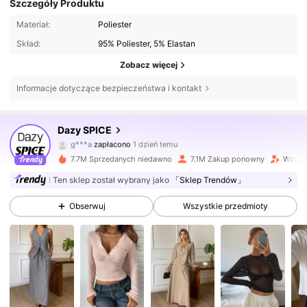
Szczegóły Produktu
Materiał:
Poliester
Skład:
95% Poliester, 5% Elastan
Zobacz więcej
Informacje dotyczące bezpieczeństwa i kontakt
2M Obserwujący
4,84
Dazy SPICE
g***a
zapłacono
1 dzień temu
t***3
zaobserwował(-a)
4 godzin(y) temu
7.7M Sprzedanych niedawno
7.1M Zakup ponowny
Wzrost
2M Obserwujący
4,84
Ten sklep został wybrany jako
「Sklep Trendów」
Obserwuj
Wszystkie przedmioty
2M Obserwujący
4,84
2M Obserwujący
4,84