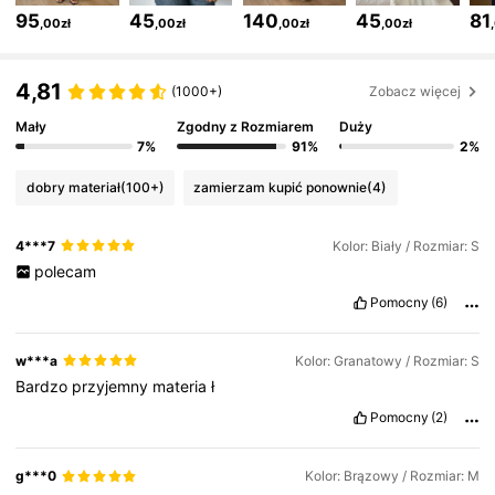
2M Obserwujący
4,84
95
45
140
45
81
,00zł
,00zł
,00zł
,00zł
2M Obserwujący
4,84
4,81
(1000+)
Zobacz więcej
Mały
Zgodny z Rozmiarem
Duży
7%
91%
2%
2M Obserwujący
4,84
dobry materiał
(100+)
zamierzam kupić ponownie
(4)
2M Obserwujący
4,84
4***7
Kolor: Biały / Rozmiar: S
polecam
2M Obserwujący
4,84
Pomocny
(6)
w***a
Kolor: Granatowy / Rozmiar: S
2M Obserwujący
4,84
Bardzo
przyjemny
materia
ł
Pomocny
(2)
2M Obserwujący
4,84
g***0
Kolor: Brązowy / Rozmiar: M