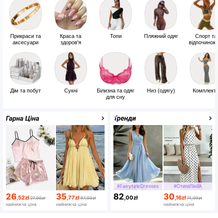
Прикраси та
Краса та
Топи
Пляжний одяг
Спорт та
аксесуари
здоров'я
відпочинок 
природі
Дім та побут
Сукні
Білизна та одяг
Низ (одягу)
Комплект
для сну
#FairytaleDresses
#СтиліЛініїА
26
35
82
30
,52
zł
,77
zł
,00
zł
,16
zł
27,00zł
97,00zł
71,00zł
найнижча ціна
найнижча ціна
найнижча ціна