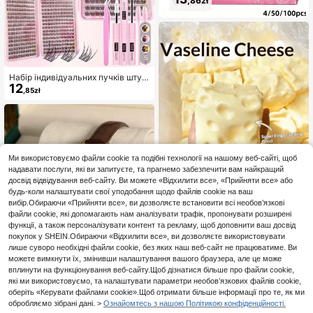
,92zł
,86zł
5
Набір індивідуальних пучків штуч
12
них вій 384 шт., тонкі натуральні D
,85zł
IY-вії для нарощування, пучки C-з
авитку, багаторазові пучки з клеє
м, індивідуальні штучні вії D-зави
тку, пучки + клей + герметик + пін
цет + щіточка для вій, стартовий
набір для початківців, легке DIY-н
анесення
Ми використовуємо файли cookie та подібні технології на нашому веб-сайті, щоб
надавати послуги, які ви запитуєте, та прагнемо забезпечити вам найкращий
М'яка антистрес-іграшка TPR у ф
досвід відвідування веб-сайту. Ви можете «Відхилити все», «Прийняти все» або
ормі пельменя з ароматом солод
будь-коли налаштувати свої уподобання щодо файлів cookie на ваш
#1 Бестселер
в ТПР Підліткові іграшки та жарти
кого молока, 5 см, милий кумедни
24
вибір.Обираючи «Прийняти все», ви дозволяєте встановити всі необов’язкові
,00zł
й сквиш-орнамент для зняття стр
файли cookie, які допомагають нам аналізувати трафік, пропонувати розширені
есу, модний практичний подарун
функції, а також персоналізувати контент та рекламу, щоб доповнити ваш досвід
ок на день народження, Великден
покупок у SHEIN.Обираючи «Відхилити все», ви дозволяєте використовувати
ь, Геловін, Різдво та різні вечірки,
лише суворо необхідні файли cookie, без яких наш веб-сайт не працюватиме. Ви
піднімає настрій
можете вимкнути їх, змінивши налаштування вашого браузера, але це може
вплинути на функціонування веб-сайту.Щоб дізнатися більше про файли cookie,
які ми використовуємо, та налаштувати параметри необов’язкових файлів cookie,
оберіть «Керувати файлами cookie».Щоб отримати більше інформації про те, як ми
11
обробляємо зібрані дані. >
Ознайомтесь з нашою Політикою конфіденційності.