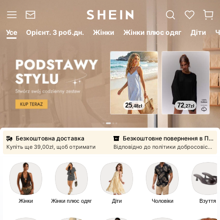
Усе
Орiєнт. 3 роб.дн.
Жінки
Жінки плюс одяг
Діти
Ч
Інформація
про доставку
25
72
,48
zł
,27
zł
Орiєнт. 3 роб.дн.
Купити зараз
Безкоштовна доставка
Безкоштовне повернення в Польщі
Купіть ще ⁦39,00zł⁩, щоб отримати
Відповідно до політики добросовісного використання
Інформація
про доставку
Орiєнт. 3 роб.дн.
Купити зараз
Жінки
Жінки плюс одяг
Діти
Чоловіки
Взуття