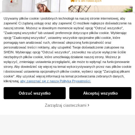
4-5 dni roboczych
a z kapturem z długim rękawem, m
Cerdá
odny strój
Cerdá Minnie Mouse Ze
Magazyn UE
staw 2 sztuk dziecięcych legginsó
22 Left
8
Używamy plików cookie i podobnych technologii na naszej stronie internetowej, aby
w z bawełny z miękkim wykończen
159
,04zł
zapewnić Ci żądaną usługę oraz aby zapewnić Ci możliwie najlepsze doświadczenie na
iem - Bluza + Długie spodnie - Wyg
Vintage modny komplet z leopardy
197,94zł RRP
odne i miękkie ubrania dla dzieci na
naszej stronie. Możesz w dowolnym momencie wybrać opcję "Odrzuć wszystko",
m nadrukiem w brązie i różowe pas
92
jesień lub zimę - Idealne na co dzie
"Zaakceptuj wszystko" lub ustawić preferencje dotyczące plików cookie. Wybierając
,00zł
ki, luźna bluza typu pullover z obni
ń, do szkoły lub do domu - Zabawy
opcję "Zaakceptuj wszystko", ustawimy wszystkie opcjonalne pliki cookie, które
żonymi ramionami, długim rękawem
wzory z postaciami z kreskówek
pomagają nam analizować ruch, oferować ulepszoną funkcjonalność oraz
i okrągłym dekoltem oraz szerokie
spodnie dresowe dla nastoletnich d
personalizować treści i reklamy, aby uzupełnić Twoje doświadczenie zakupowe na
ziewcząt, na jesień/zimę, do codzie
SHEIN. Wybierając opcję "Odrzuć wszystko", zezwolisz na użycie wyłącznie ściśle
nnego noszenia, na ulicę, na zewną
niezbędnych plików cookie, które umożliwiają działanie naszej strony. Możesz je
trz i do sportu
wyłączyć, zmieniając ustawienia przeglądarki, ale może to wpłynąć na funkcjonowanie
strony. Aby dowiedzieć się więcej na temat wykorzystywanych przez nas plików cookie
i dostosować ustawienia opcjonalnych plików cookie, wybierz opcję "Zarządzaj plikami
cookie". Aby uzyskać więcej informacji na temat przetwarzania zebranych danych,
kliknij tutaj,
aby zapoznać się z naszą Polityką Prywatności.
Pokaż podobne produkty w magazynie
Zobacz Wszystko
4
SHEIN Nastoletnie dziewczyny Op
Odrzuć wszystko
Akceptuj wszystko
Przepraszamy ten produkt został wyprzedany.
uszczane ramiona Swetry i spodni
SHEIN Komplet dla nastolatki: bluz
69
,30zł
e dresowe
a z kapturem i ściągaczem w bloki
15 Left
kolorów, granatowo-czarny
4
61
Zarządzaj ciasteczkami
WYPRZEDANY
,60zł
-17%
74,74zł
najniższa cena
Zaoszczędź 3,30zł
Girlism
SHEIN Girlism Nastolatki na co dzie
SHEIN Bluza z wycięciem na ramio
ń/do szkoły, na powrót do szkoły, d
25 Left