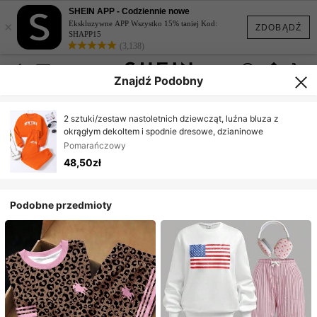
SHEIN APP - Codziennie nowe
×
Ekskluzywne APP Wszystko 15% taniej Kod:
ZDOBĄDŹ
SHAPP15
(3,138)
Znajdź Podobny
2 sztuki/zestaw nastoletnich dziewcząt, luźna bluza z
okrągłym dekoltem i spodnie dresowe, dzianinowe
Pomarańczowy
48,50zł
Podobne przedmioty