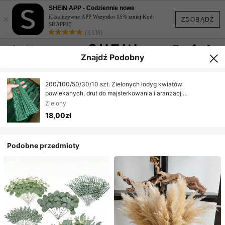
SHEIN APP - Codziennie nowe
×
Ekskluzywne APP Wszystko 15% taniej Kod:
ZDOBĄDŹ
SHAPP15
(3,138)
Znajdź Podobny
200/100/50/30/10 szt. Zielonych łodyg kwiatów
powlekanych, drut do majsterkowania i aranżacji
kwiatowych, sztuczny materiał na łodygi kwiatów, zielony
Zielony
drut żelazny do ręcznie robionych kwiatów, róż, bukietów z
18,00zł
włóczki, materiałów do rękodzieła, drutów skręcanych,
wodoodpornych, dekoracji świątecznych i projektów
rękodzielniczych
Podobne przedmioty