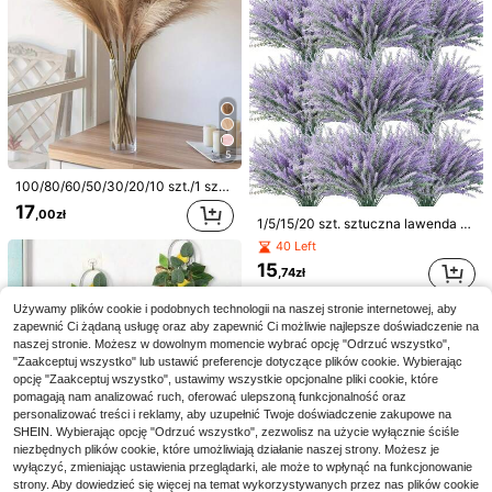
,47zł
24,74zł
najniższa cena
5
100/80/60/50/30/20/10 szt./1 szt. sztuczna puszysta trawa trzcinowa, sztuczna trawa pampasowa do kompozycji kwiatowej, dekoracja domu i ślubu w stylu boho, odpowiednia na ślub na zewnątrz, 2 rozmiary, prosimy o uważny wybór przed zakupem
17
,00zł
1/5/15/20 szt. sztuczna lawenda ogrodowa z tworzywa sztucznego, fioletowe kwiaty, odporna na UV, do domu, kuchni, dekoracji ślubnej, na Dzień Matki, urodziny, zakończenie studiów, prezent ślubny, dekoracja bukietu ślubnego, dekoracja zewnętrzna, dekoracja ogrodu
40 Left
4
15
,74zł
1 szt./3 szt./6 szt. sztucznych kwiatów z jedwabiu w kolorze czerwonej róży i delfinium, sztuczne kwiaty trawy złotorybki, odpowiednie do ślubu, domu, dekoracji kwiatowej na przyjęcie wewnątrz/na zewnątrz, dekoracji stołu, ekspozycji w ogrodzie, hotelu, barze, kuchni, przy kominku i w wysokim wazonie, do DIY łuku, wianka i tła, bezobsługowe
19
Używamy plików cookie i podobnych technologii na naszej stronie internetowej, aby
,36zł
zapewnić Ci żądaną usługę oraz aby zapewnić Ci możliwie najlepsze doświadczenie na
18
naszej stronie. Możesz w dowolnym momencie wybrać opcję "Odrzuć wszystko",
"Zaakceptuj wszystko" lub ustawić preferencje dotyczące plików cookie. Wybierając
50/100 szt. sztucznych kwiatów, małe/średnie/duże sztuczne kwiaty, mini stokrotki, odpowiednie do rękodzieła ślubnego, dekoracji domu, imprez i więcej
opcję "Zaakceptuj wszystko", ustawimy wszystkie opcjonalne pliki cookie, które
#9 Bestsellery
w Poliester Sztuczne kwiaty
pomagają nam analizować ruch, oferować ulepszoną funkcjonalność oraz
personalizować treści i reklamy, aby uzupełnić Twoje doświadczenie zakupowe na
21
,39zł
SHEIN. Wybierając opcję "Odrzuć wszystko", zezwolisz na użycie wyłącznie ściśle
niezbędnych plików cookie, które umożliwiają działanie naszej strony. Możesz je
wyłączyć, zmieniając ustawienia przeglądarki, ale może to wpłynąć na funkcjonowanie
strony. Aby dowiedzieć się więcej na temat wykorzystywanych przez nas plików cookie
63 cm/24,8 cala Sztuczna cytryna z zielonymi liśćmi, wykonana z włókna poliestrowego, sztuczna roślina, sztuczny kwiat, dekoracja pokoju, dekoracja biurka, dekoracja ogrodu, dekoracja jadalni, dekoracja całoroczna, dekoracja ślubna, dekoracja na zakończenie szkoły, dekoracja domu