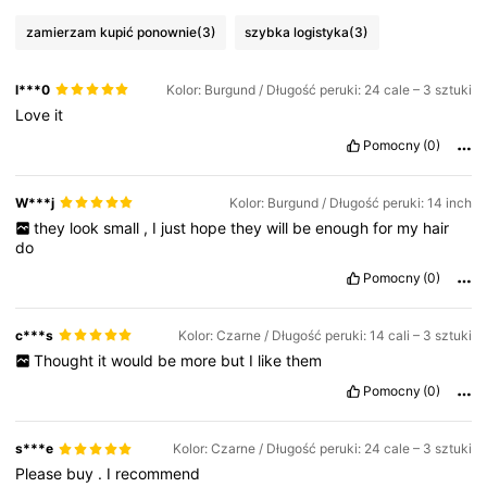
zamierzam kupić ponownie
(3)
szybka logistyka
(3)
l***0
Kolor: Burgund / Długość peruki: 24 cale – 3 sztuki
Love
it
Pomocny
(0)
W***j
Kolor: Burgund / Długość peruki: 14 inch
they
look
small
,
I
just
hope
they
will
be
enough
for
my
hair
do
Pomocny
(0)
c***s
Kolor: Czarne / Długość peruki: 14 cali – 3 sztuki
Thought
it
would
be
more
but
I
like
them
Pomocny
(0)
s***e
Kolor: Czarne / Długość peruki: 24 cale – 3 sztuki
Please
buy
.
I
recommend