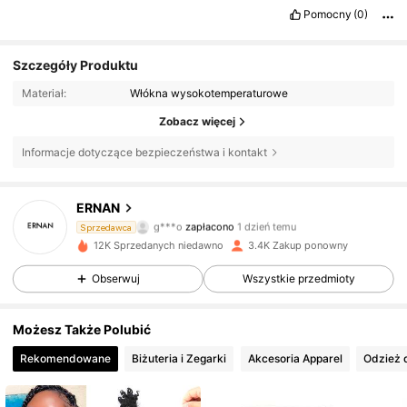
Pomocny
(0)
Szczegóły Produktu
Materiał:
Włókna wysokotemperaturowe
Zobacz więcej
Informacje dotyczące bezpieczeństwa i kontakt
ERNAN
709 Obserwujący
4,86
g***o
zapłacono
1 dzień temu
Sprzedawca
12K Sprzedanych niedawno
3.4K Zakup ponowny
709 Obserwujący
4,86
Obserwuj
Wszystkie przedmioty
Możesz Także Polubić
709 Obserwujący
4,86
Rekomendowane
Biżuteria i Zegarki
Akcesoria Apparel
Odzież
709 Obserwujący
4,86