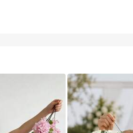
preservada para decoración del hogar y regalo, arreglo floral adec