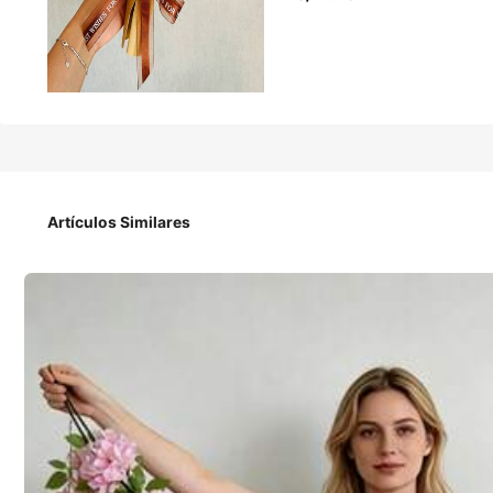
42
S/
.28
onEternal Ramo de girasoles de ganchillo hecho a mano, flor 
de la Madre, graduación
Artículos Similares
Envío a
Peru
Envío gratis(Pedidos ≥ S/299.00)
Entrega estimada:
7-15 Días laborables
Devoluciones aceptadas
Pagos seguros · Protección de privacidad