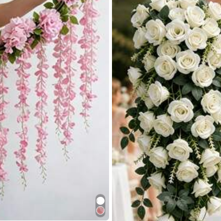
la
0% Poliéster
Ver más
s
ía
s