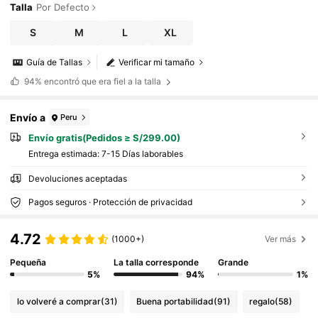
Talla
Por Defecto
S
M
L
XL
Guía de Tallas
Verificar mi tamaño
94%
encontró que era fiel a la talla
Envío a
Peru
Envío gratis(Pedidos ≥ S/299.00)
Entrega estimada:
7-15 Días laborables
Devoluciones aceptadas
Pagos seguros · Protección de privacidad
4.72
(1000+)
Ver más
Pequeña
La talla corresponde
Grande
5%
94%
1%
lo volveré a comprar
(31)
Buena portabilidad
(91)
regalo
(58)