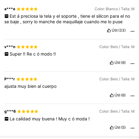
a***e
Color: Blanco / Talla: M
Est
á
preciosa
la
tela
y
el
soporte
,
tiene
el
silicon
para
el
no
se
baje
,
sorry
lo
manche
de
maquillaje
cuando
me
lo
puse
Útil
(33)
v***n
Color: Beis / Talla: M
Super
!!
Re
c
ó
modo
!!
Útil
(6)
P***r
Color: Beis / Talla: M
ajusta
muy
bien
al
cuerpo
Útil
(6)
g***6
Color: Beis / Talla: M
La
calidad
muy
buena
!
Muy
c
ó
moda
!
Útil
(5)