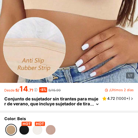
1/7
14
-8%
¡Últimos 2 días
S/
.71
S/15.99
Desde
Conjunto de sujetador sin tirantes para muje
4.72
(
1000+
)
r de verano, que incluye sujetador de tira
ntes finos, top de tirantes finos, blusa si
n espalda y camiseta interior
Color: Beis