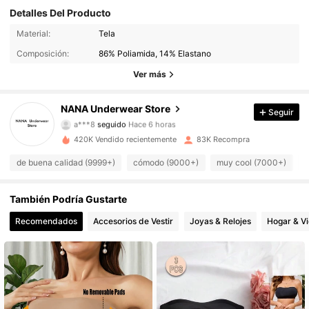
Detalles Del Producto
Material:
Tela
9.5K Seguidores
4.80
Composición:
86% Poliamida, 14% Elastano
9.5K Seguidores
4.80
Ver más
9.5K Seguidores
4.80
NANA Underwear Store
Seguir
a***8
seguido
Hace 6 horas
9.5K Seguidores
4.80
420K Vendido recientemente
83K Recompra
de buena calidad (9999+)
cómodo (9000+)
muy cool (7000+)
q
9.5K Seguidores
4.80
También Podría Gustarte
9.5K Seguidores
4.80
Recomendados
Accesorios de Vestir
Joyas & Relojes
Hogar & V
9.5K Seguidores
4.80
9.5K Seguidores
4.80
9.5K Seguidores
4.80