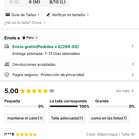
4
(S)
6
(M)
8/10
(L)
Guía de Tallas
Verificar mi tamaño
¿No es tu talla? Dinos
Envío a
Peru
Envío gratis(Pedidos ≥ S/299.00)
Entrega estimada:
7-15 Días laborables
Devoluciones aceptadas
Pagos seguros · Protección de privacidad
5.00
(6)
Ver más
Pequeña
La talla corresponde
Grande
0%
100%
0%
mantiene el calor
(1)
Talla adecuada
(1)
como en las fotos
(1)
i***6
Color: Albaricoque / Talla: M