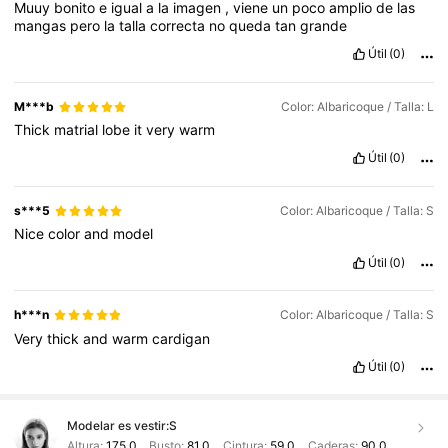
Muuy
bonito
e
igual
a
la
imagen
,
viene
un
poco
amplio
de
las
mangas
pero
la
talla
correcta
no
queda
tan
grande
Útil
(0)
M***b
Color: Albaricoque / Talla: L
Thick
matrial
lobe
it
very
warm
Útil
(0)
s***5
Color: Albaricoque / Talla: S
Nice
color
and
model
Útil
(0)
h***n
Color: Albaricoque / Talla: S
Very
thick
and
warm
cardigan
Útil
(0)
Modelar es vestir:
S
Altura:
175.0
Busto:
81.0
Cintura:
59.0
Caderas:
90.0