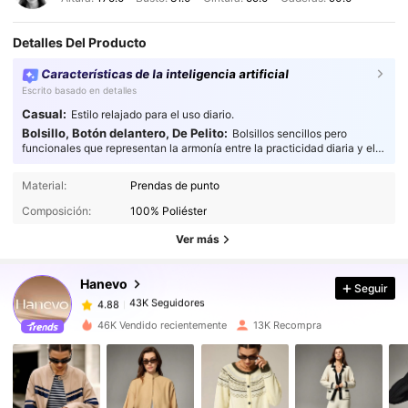
Detalles Del Producto
Características de la inteligencia artificial
Escrito basado en detalles
Casual:
Estilo relajado para el uso diario.
Bolsillo, Botón delantero, De Pelito:
Bolsillos sencillos pero
funcionales que representan la armonía entre la practicidad diaria y el
estilo, añadiendo un toque de atención al detalle a tu moda.
Material:
Prendas de punto
43K Seguidores
4.88
Composición:
100% Poliéster
43K Seguidores
4.88
Ver más
43K Seguidores
4.88
43K Seguidores
4.88
Hanevo
Seguir
43K Seguidores
4.88
46K Vendido recientemente
13K Recompra
43K Seguidores
4.88
43K Seguidores
4.88
43K Seguidores
4.88