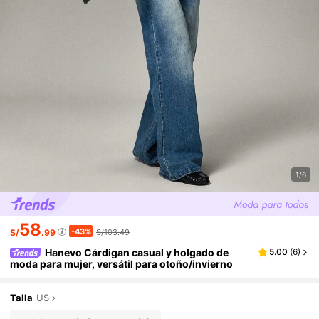
1/6
58
-43%
S/
.99
S/103.49
Hanevo Cárdigan casual y holgado de
5.00
(
6
)
moda para mujer, versátil para otoño/invierno
Talla
US