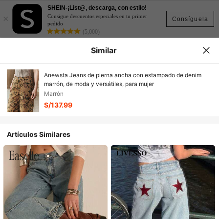
SHEIN-¡List@, descarga, con estilo!
×
Consigue descuentos especiales en tu primer
Consíguela
pedido
(5,000)
Similar
Anewsta Jeans de pierna ancha con estampado de denim
marrón, de moda y versátiles, para mujer
Marrón
S/137.99
Artículos Similares