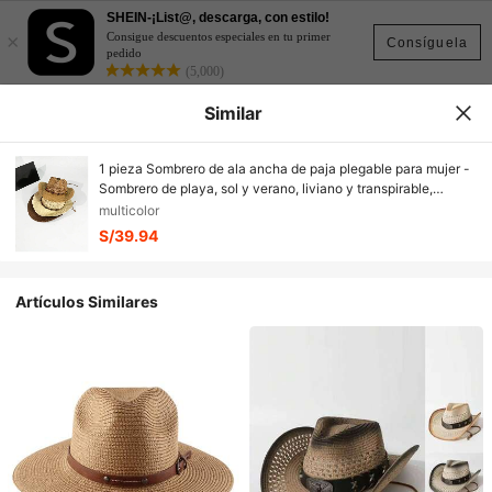
SHEIN-¡List@, descarga, con estilo!
×
Consigue descuentos especiales en tu primer
Consíguela
pedido
(5,000)
Similar
1 pieza Sombrero de ala ancha de paja plegable para mujer -
Sombrero de playa, sol y verano, liviano y transpirable,
adecuado para viajes al aire libre, color marrón claro, perfecto
multicolor
para vacaciones de primavera/verano
S/39.94
Artículos Similares