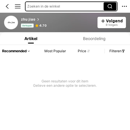
Zoeken in de winkel
zhu jiao
Volgend
Productinformatie: Prijsopenbaring, Verkoop- en Voorraadgegevens.
8 Volgers
4.70
Verkoper
Artikel
Beoordeling
Recommended
Most Popular
Price
Filteren
Geen resultaten voor dit item
Gelieve een andere optie te selecteren.