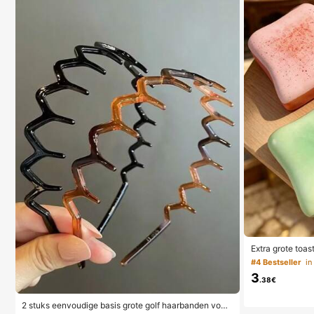
Extra grote toa
er toast stressv
#4 Bestseller
r in roze, geel,
3
speelgoed -- pe
.38€
adeaus, dagelij
stemmingsverbe
2 stuks eenvoudige basis grote golf haarbanden voor