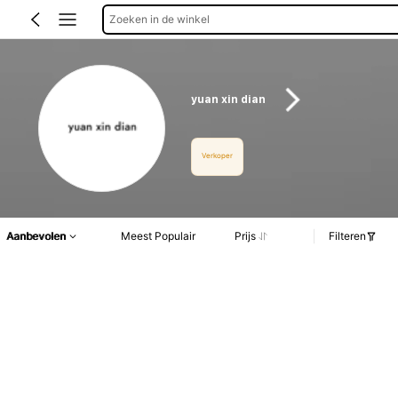
Zoeken in de winkel
yuan xin dian
Verkoper
Aanbevolen
Meest Populair
Prijs
Filteren