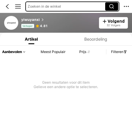
Zoeken in de winkel
yiwuyanxi
Volgend
Productinformatie: Prijsopenbaring, Verkoop- en Voorraadgegevens.
32 Volgers
4.81
Verkoper
Artikel
Beoordeling
Aanbevolen
Meest Populair
Prijs
Filteren
Geen resultaten voor dit item
Gelieve een andere optie te selecteren.