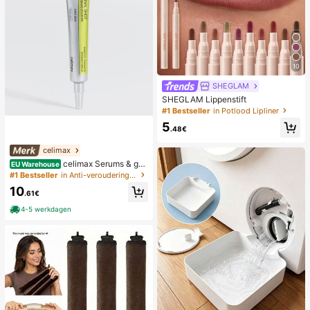
10
SHEGLAM
SHEGLAM Lippenstift
#1 Bestseller
in Potlood Lipliner
5
.48€
celimax
celimax Serums & gez
EU Warehouse
ichtsbehandelingen
#1 Bestseller
in Anti-veroudering Serums & Gezichtsbehandelingen
10
.61€
4-5 werkdagen