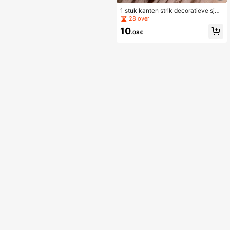
1 stuk kanten strik decoratieve sjaa
l/omslagdoek voor dames, lichtgewi
28 over
cht zachte multifunctionele hoofdsj
10
aal en nekomslagdoek
.08€