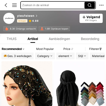
Zoeken in de winkel
yiwufeiwen
Volgend
414 Volgers
4.88
Verkoper
Productinformatie: Prijsopenbaring, Verkoop- en Voorraadgegevens.
8.3K Onlangs verkocht
1.6K Opnieuw kopen
THUIS
Artikel
Aanbiedingen
Beoordeling
Recommended
Most Popular
Price
Filteren
Ges. 3 werkdagen
Category
element
Stijl
Materiaal