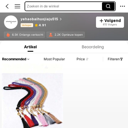
Zoeken in de winkel
yehaobaihuojiaju515
Volgend
415 Volgers
4.91
Verkoper
Productinformatie: Prijsopenbaring, Verkoop- en Voorraadgegevens.
6.5K Onlangs verkocht
2.2K Opnieuw kopen
Artikel
Beoordeling
Recommended
Most Popular
Price
Filteren