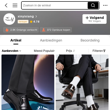
Zoeken in de winkel
xinyixiang
Volgend
162 Volgers
4.78
Verkoper
Productinformatie: Prijsopenbaring, Verkoop- en Voorraadgegevens.
2.9K Onlangs verkocht
372 Opnieuw kopen
Artikel
Aanbiedingen
Beoordeling
Aanbevolen
Meest Populair
Prijs
Filteren