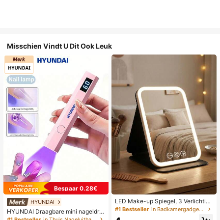
Misschien Vindt U Dit Ook Leuk
Bespaar 0.28€
LED Make-up Spiegel, 3 Verlichting
HYUNDAI
smodi, Verstelbare Helderheid, Draa
#1 Bestseller
in Badkamergadgets die favoriet zijn bij klanten B
HYUNDAI Draagbare mini nageldro
gbaar Vouwbaar Ontwerp, Geschikt
ger, oplaadbare handlamp UV/LED
#1 Bestseller
in Thuis Nageluithardingslampen en drogers