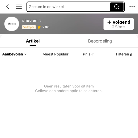
Zoeken in de winkel
shuo en
Volgend
Productinformatie: Prijsopenbaring, Verkoop- en Voorraadgegevens.
2 Volgers
5.00
Verkoper
Artikel
Beoordeling
Aanbevolen
Meest Populair
Prijs
Filteren
Geen resultaten voor dit item
Gelieve een andere optie te selecteren.