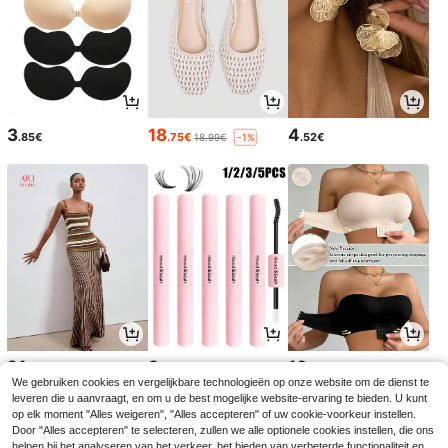
3
18
4
.85€
.75€
.52€
18.99€
-1%
21
3
10
.99€
.64€
.49€
We gebruiken cookies en vergelijkbare technologieën op onze website om de dienst te
leveren die u aanvraagt, en om u de best mogelijke website-ervaring te bieden. U kunt
op elk moment "Alles weigeren", "Alles accepteren" of uw cookie-voorkeur instellen.
Door "Alles accepteren" te selecteren, zullen we alle optionele cookies instellen, die ons
helpen bij het analyseren van het verkeer, het bieden van verbeterde functionaliteit en