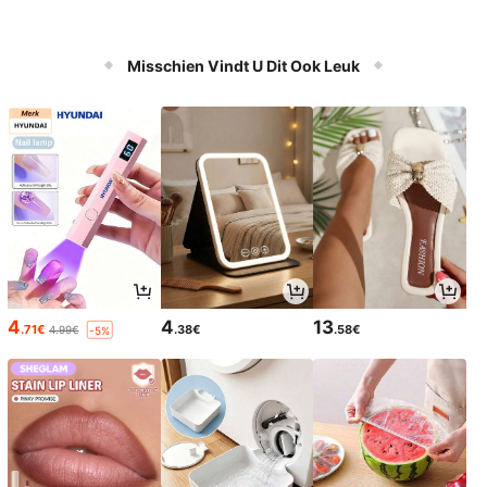
Misschien Vindt U Dit Ook Leuk
4
4
13
.71€
.38€
.58€
4.99€
-5%