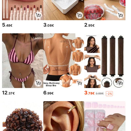
5
3
2
.48€
.08€
.95€
12
6
3
.37€
.99€
.78€
3.88€
-2%