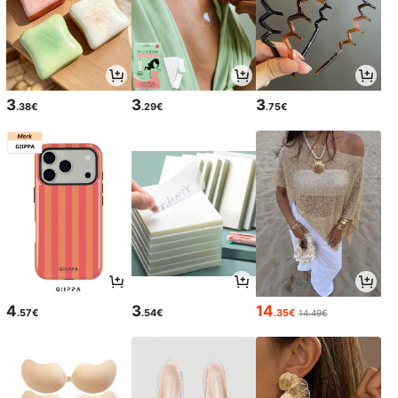
3
3
3
.38€
.29€
.75€
4
3
14
.57€
.54€
.35€
14.49€