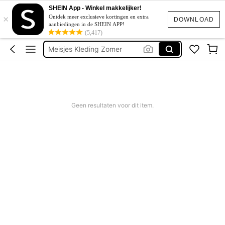
Kinderen Meisje
SHEIN App - Winkel makkelijker!
×
Bikini Tieners
Ontdek meer exclusieve kortingen en extra
DOWNLOAD
aanbiedingen in de SHEIN APP!
Bikini Meisjes
(5,417)
Meisjes Kleding Zomer
Badpak Meisje
Kinderen Meisje
Bikini Tieners
Geen resultaten voor dit item.