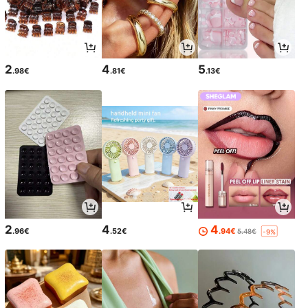
2
4
5
.98€
.81€
.13€
2
4
4
.96€
.52€
.94€
5.48€
-9%