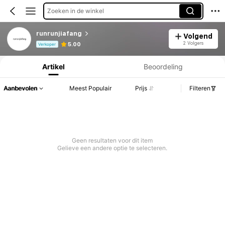
Zoeken in de winkel
runrunjiafang
Volgend
Productinformatie: Prijsopenbaring, Verkoop- en Voorraadgegevens.
2 Volgers
5.00
Verkoper
Artikel
Beoordeling
Aanbevolen
Meest Populair
Prijs
Filteren
Geen resultaten voor dit item
Gelieve een andere optie te selecteren.