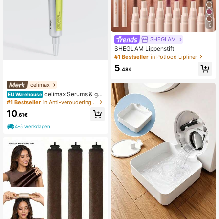
10
SHEGLAM
SHEGLAM Lippenstift
#1 Bestseller
in Potlood Lipliner
5
.48€
celimax
celimax Serums & gez
EU Warehouse
ichtsbehandelingen
#1 Bestseller
in Anti-veroudering Serums & Gezichtsbehandelingen
10
.61€
4-5 werkdagen