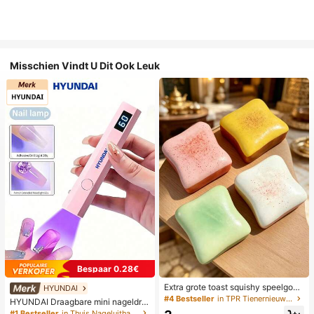
Misschien Vindt U Dit Ook Leuk
Bespaar 0.28€
Extra grote toast squishy speelgoe
HYUNDAI
d, superzachte boter toast stressve
#4 Bestseller
in TPR Tienernieuwigheid en grappenspeelgoed
HYUNDAI Draagbare mini nageldro
rlichtend knijpspeelgoed, verkrijgba
ger, oplaadbare handlamp UV/LED
#1 Bestseller
in Thuis Nageluithardingslampen en drogers