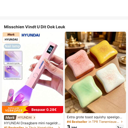
Misschien Vindt U Dit Ook Leuk
Bespaar 0.28€
Extra grote toast squishy speelgoe
HYUNDAI
d, superzachte boter toast stressve
#4 Bestseller
in TPR Tienernieuwigheid en grappenspeelgoed
HYUNDAI Draagbare mini nageldro
rlichtend knijpspeelgoed, verkrijgba
3
ger, oplaadbare handlamp UV/LED
#1 Bestseller
in Thuis Nageluithardingslampen en drogers
.38€