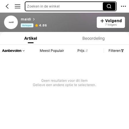
Zoeken in de winkel
maidi
Volgend
Productinformatie: Prijsopenbaring, Verkoop- en Voorraadgegevens.
7 Volgers
4.86
Verkoper
Artikel
Beoordeling
Aanbevolen
Meest Populair
Prijs
Filteren
Geen resultaten voor dit item
Gelieve een andere optie te selecteren.