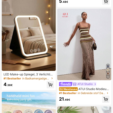
5
hoonmaakbenodigdheden voor de
.48€
wasruimte thuis & thuisorganisatie
LED Make-up Spiegel, 3 Verlichting
12
smodi, Verstelbare Helderheid, Draa
#1 Bestseller
in Badkamergadgets die favoriet zijn bij klanten B
gbaar Vouwbaar Ontwerp, Geschikt
4
ATUI Studio
voor Thuis, Reizen of Gebruik in de
.38€
Slaapkamer, Perfect Cadeau voor V
ATUI Studio Modieuz
EU Warehouse
rouwen op Feestdagen, Verjaardag
e gestreepte gebreide jurk met cam
#1 Bestseller
in Gebreide stof Dames Trui Jurken
en of Moederdag
isole voor dames, zomer
21
.49€