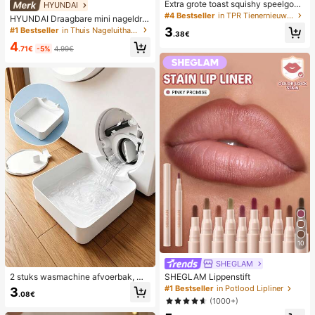
Extra grote toast squishy speelgoe
HYUNDAI
d, superzachte boter toast stressve
#4 Bestseller
in TPR Tienernieuwigheid en grappenspeelgoed
HYUNDAI Draagbare mini nageldro
rlichtend knijpspeelgoed, verkrijgba
ger, oplaadbare handlamp UV/LED
3
#1 Bestseller
in Thuis Nageluithardingslampen en drogers
ar in roze, geel, wit en groen, stress
.38€
nageldrooglamp met digitaal displa
verlichtend squishy speelgoed -- p
4
y, snel drogende nagellamp, geschi
.71€
-5%
4.99€
erfect voor verjaardags- en vakanti
kt voor dagelijks gebruik, nagelverz
ecadeaus, dagelijkse verrassing kle
orgingsbenodigdheden voor vrouw
ine cadeaus, kawaii, stemmingsver
en
beterend
10
SHEGLAM
2 stuks wasmachine afvoerbak, wa
SHEGLAM Lippenstift
terdichte vloermat voor de wasruim
#1 Bestseller
in Potlood Lipliner
3
.08€
te, anti-overloop anti-lek bak, duur
(1000+)
zame wasmachine accessoires, sc