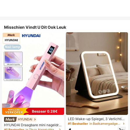
Misschien Vindt U Dit Ook Leuk
Bespaar 0.28€
LED Make-up Spiegel, 3 Verlichting
HYUNDAI
smodi, Verstelbare Helderheid, Draa
#1 Bestseller
in Badkamergadgets die favoriet zijn bij klanten B
HYUNDAI Draagbare mini nageldro
gbaar Vouwbaar Ontwerp, Geschikt
ger, oplaadbare handlamp UV/LED
#1 Bestseller
in Thuis Nageluithardingslampen en drogers