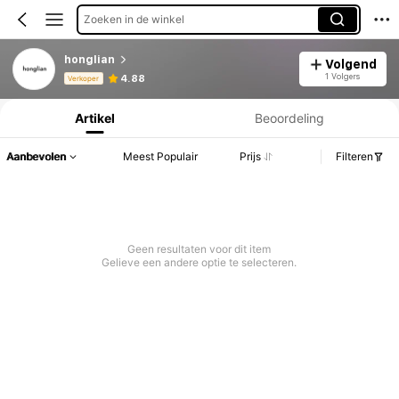
Zoeken in de winkel
honglian
Volgend
Productinformatie: Prijsopenbaring, Verkoop- en Voorraadgegevens.
1 Volgers
4.88
Verkoper
Artikel
Beoordeling
Aanbevolen
Meest Populair
Prijs
Filteren
Geen resultaten voor dit item
Gelieve een andere optie te selecteren.