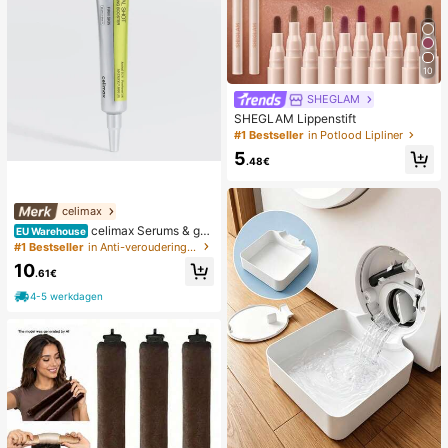
10
SHEGLAM
SHEGLAM Lippenstift
#1 Bestseller
in Potlood Lipliner
5
.48€
celimax
celimax Serums & gez
EU Warehouse
ichtsbehandelingen
#1 Bestseller
in Anti-veroudering Serums & Gezichtsbehandelingen
10
.61€
4-5 werkdagen