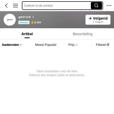
Zoeken in de winkel
getrich
Volgend
Productinformatie: Prijsopenbaring, Verkoop- en Voorraadgegevens.
2 Volgers
5.00
Verkoper
Artikel
Beoordeling
Aanbevolen
Meest Populair
Prijs
Filteren
Geen resultaten voor dit item
Gelieve een andere optie te selecteren.