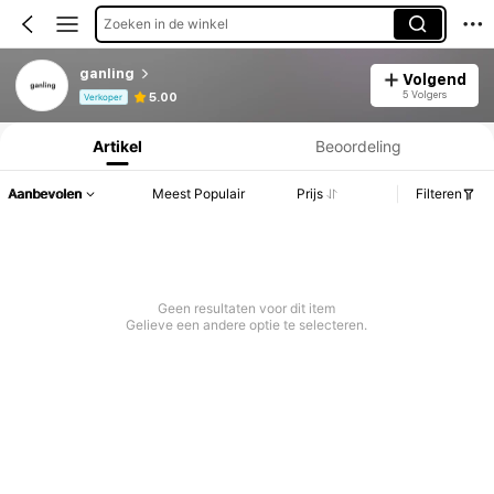
Zoeken in de winkel
ganling
Volgend
Productinformatie: Prijsopenbaring, Verkoop- en Voorraadgegevens.
5 Volgers
5.00
Verkoper
Artikel
Beoordeling
Aanbevolen
Meest Populair
Prijs
Filteren
Geen resultaten voor dit item
Gelieve een andere optie te selecteren.