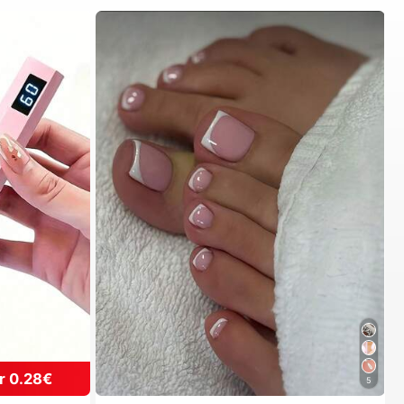
r 0.28€
5