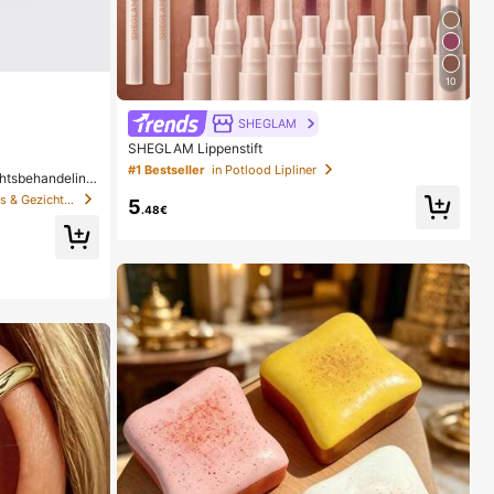
10
SHEGLAM
SHEGLAM Lippenstift
#1 Bestseller
in Potlood Lipliner
chtsbehandeling
in Anti-veroudering Serums & Gezichtsbehandelingen
5
.48€