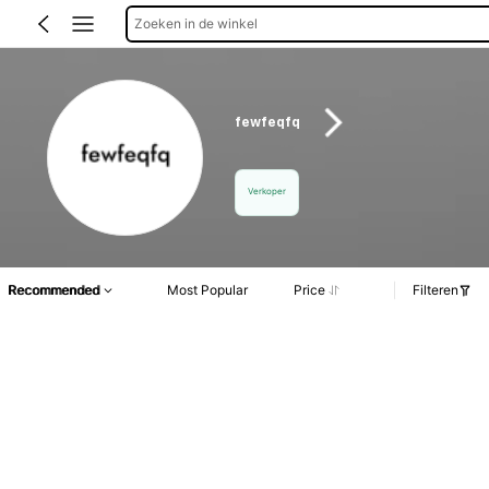
Zoeken in de winkel
fewfeqfq
Verkoper
Recommended
Most Popular
Price
Filteren