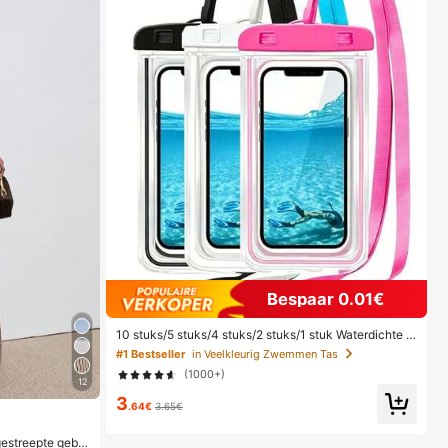
Bespaar 0.01€
10 stuks/5 stuks/4 stuks/2 stuks/1 stuk Waterdichte t
as, Waterdichte telefoonhoes voor onder water, Water
#1 Bestseller
in Veelkleurig Zwemmen Tas
dichte telefoonhoes voor op het strand, Zomerse kam
(1000+)
peeruitrusting, Vakantiebenodigdheden, Onmisbaar
12
3
.64€
3.65€
estreepte gebre