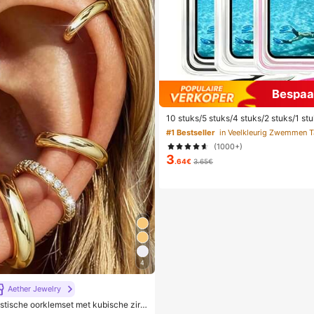
Bespaa
10 stuks/5 stuks/4 stuks/2 stuks/1 stu
as, Waterdichte telefoonhoes voor on
#1 Bestseller
in Veelkleurig Zwemmen T
dichte telefoonhoes voor op het stra
(1000+)
peeruitrusting, Vakantiebenodigdhed
3
.64€
3.65€
4
Aether Jewelry
istische oorklemset met kubische zirk