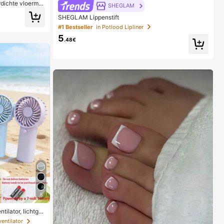
dichte vloermat
SHEGLAM
-lek bak, duurz
SHEGLAM Lippenstift
onmaakbenodigd
sorganisatie
#1 Bestseller
in Potlood Lipliner
5
.48€
5
tilator, lichtge
ten, reizen en k
entilator