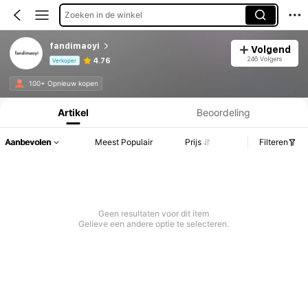
Zoeken in de winkel
fandimaoyi
Volgend
246 Volgers
4.76
Verkoper
Productinformatie: Prijsopenbaring, Verkoop- en Voorraadgegevens.
100+ Opnieuw kopen
Artikel
Beoordeling
Aanbevolen
Meest Populair
Prijs
Filteren
Geen resultaten voor dit item
Gelieve een andere optie te selecteren.