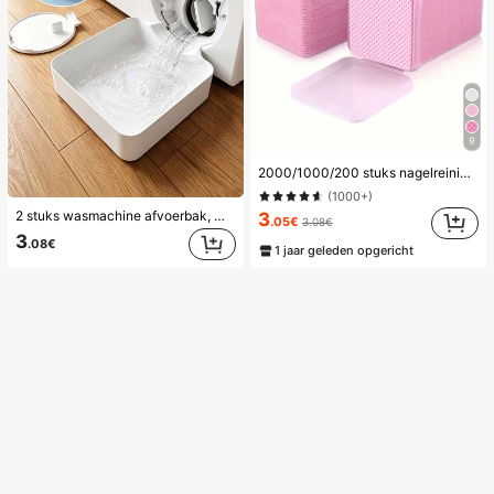
9
2000/1000/200 stuks nagelreinigingsdoekjes - professionele pluisvrije nagellakverwijderingspads, UV-gelreinigingsdoekjes, ongeparfumeerde manicurevoorbereidings- en afwerkingsreinigingsinstrument (roze) nagels nagelbenodigdheden nagelspullen, onmisbaar
(1000+)
2 stuks wasmachine afvoerbak, waterdichte vloermat voor de wasruimte, anti-overloop anti-lek bak, duurzame wasmachine accessoires, schoonmaakbenodigdheden voor de wasruimte thuis & thuisorganisatie
3
.05€
3.08€
3
.08€
1 jaar geleden opgericht