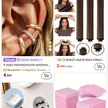
4
3 stuks/1 stuk/9 stuks hittevrije krulset voor dames, satijnen materiaal, inclusief haarkruller, hoofdbandkruller en elektrische krultang, ingebouwde flexibele metalen draad, geschikt voor slapen, hoge rebound rubberen vulling, zacht en comfortabel, geschikt voor normaal haar, creëer nonchalante krullen, Europese en Amerikaanse minimalistische grote golf slaapkrultool, cadeau
Aether Jewelry
-2%
4 stuks minimalistische oorklemset met kubische zirkonia - kan gestapeld worden, geen piercing nodig, geschikt voor dagelijks kantoorwear (4 stuks set, niet 4 paar), cadeau voor haar
3
.78€
3.88€
#3 Bestseller
in Dagelijks Vrouwen Oorbellen
4
.81€