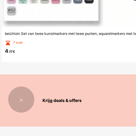
7 over
4
.17€
Krijg deals & offers