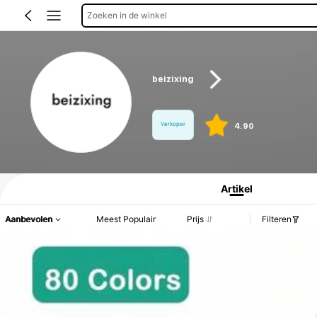
Zoeken in de winkel
beizixing
Verkoper
4.90
Productinformatie: Prijsopenbaring, Verkoop- en Voorraadgegevens.
Artikel
Aanbevolen
Meest Populair
Prijs
Filteren