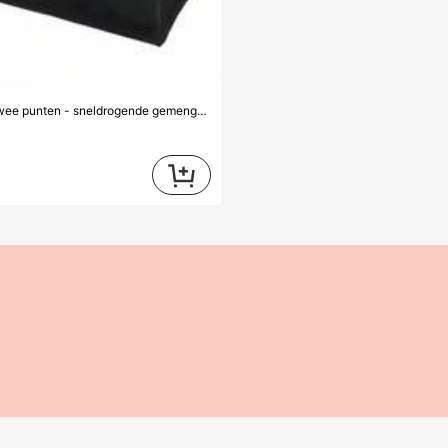
beizhixin Set van twee kunstmarkers met twee punten, aquarelmarkers met twee punten - sneldrogende gemengde kleuren, professioneel gebruik voor kunstenaars - Halloween- en paascadeau, geschikt voor schilderen, schetsen, knutselen en kunstbenodigdheden