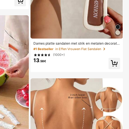
tterij niet inbeg
mer must have
Dames platte sandalen met strik en metalen decorati
e, geweven van stro, comfortabele minimalistische sti
#1 Bestseller
in Effen Vrouwen Flat Sandalen
jl voor vakantie, strand, thuis, dagelijks gebruik, witte
(1000+)
geweven open-teen slippers voor de zomer, boho chi
13
c
.58€