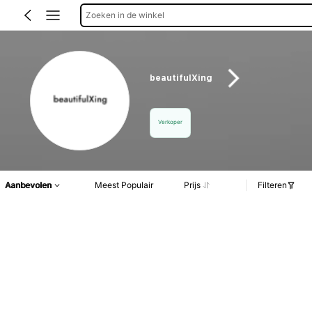
Zoeken in de winkel
beautifulXing
Verkoper
Aanbevolen
Meest Populair
Prijs
Filteren