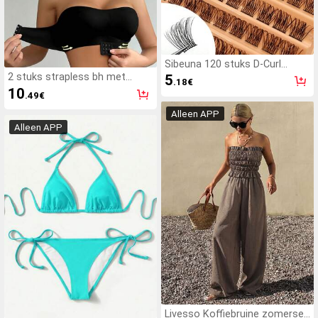
Sibeuna 120 stuks D-Curl
Cluster valse wimpers,
2 stuks strapless bh met
5
.18
€
herbruikbare natuurlijke look
voorste sluiting, verbeterde
10
.49
€
wimperclusters voor DIY
antislip siliconenstrip, zachte
wimperverlenging, zacht &
dunne cup, draadloze push-up
Alleen APP
comfortabel, geschikt voor
dameslingerie, zwart en beige,
Alleen APP
dagelijks gebruik, voor
bruiloft
beginners
Livesso Koffiebruine zomerse