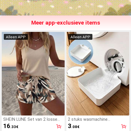
Meer app-exclusieve items
Alleen APP
Alleen APP
SHEIN LUNE Set van 2 losse
2 stuks wasmachine
camisoles en shorts voor
afvoerbak, waterdichte
16
3
.33
€
.08
€
dames, geschikt voor de
vloermat voor de wasruimte,