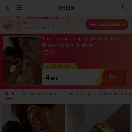
SHEIN
Exclusieve coupons voor nieuwe
gebruikers
Verzamel ze allemaal
23
:
59
:
51
.
5
1 paar Franse vintage geglazuurde asymmetrische geometrische lange oorbellen, geschikt voor dagelijks gebruik door vrouwen, daten, banketten, feesten, bruiloftaccessoires
Net gekocht
laagste prijs in 30 dagen
Bijna uitverkocht
800+ toegevoegd aan
winkelwagen
Net gekocht
laagste prijs in 30 dagen
23
:
59
:
54
.
3
Bijna uitverkocht
800+ toegevoegd aan
4
winkelwagen
.50
€
ALLE
Vrouwen kleding
Thuis & living
Schoonheid & g