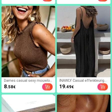
e ovale hanger trui ketting, el
e en elegante sandalen
egante oude geldstijl dagelijk
met kleurblokken en hog
s draagbare sieraden
e hak, zomerse stilettoh
akken in feeënstijl met te
ensteun, sandalen met g
espleten teen, modieuze
damesschoenen met kru
isband voor strandvakan
tie, vierkante neus voor k
antoor, thuis en buiten, s
tijlvol en uniek, stilettoha
k voegt elegantie toe, co
mfortabel en modieus, c
hic & elegant
Dames casual sexy mouwloz
INAWLY Casual effenkleurige j
e ronde hals gebreide paillett
urk met losse bandjes voor d
8
19
.58
.49
€
€
en vest 2026 nieuwe mode el
ames, zomer
egante top