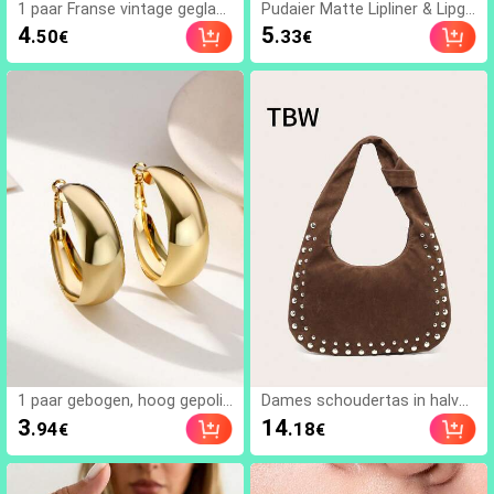
1 paar Franse vintage geglaz
Pudaier Matte Lipliner & Lipgl
uurde asymmetrische geome
oss Set - Lipliner en lipgloss
4
5
.50
.33
€
€
trische lange oorbellen, gesc
set, langdurig en waterbeste
hikt voor dagelijks gebruik do
ndig, fluweelzachte textuur, v
or vrouwen, daten, bankette
erkrijgbaar in nude en pruimkl
n, feesten, bruiloftaccessoire
euren, geschikt voor dagelijks
s
e en feestelijke make-up | Per
fecte combinatie, creëert ee
n vlekkeloze lipmake-up, niet-
plakkerige formule
1 paar gebogen, hoog gepolij
Dames schoudertas in halve
ste C-vormige creolen van ro
maanvorm, PU-materiaal, gro
3
14
.94
.18
€
€
estvrij staal voor vrouwen, m
te capaciteit, studs decorati
odieus en veelzijdig
e, vintage stijl, geschikt voor
woon-werkverkeer en uitstapj