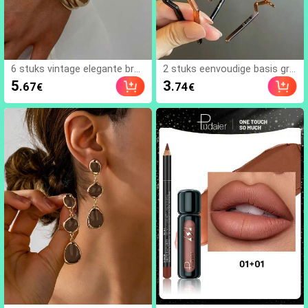
6 stuks vintage elegante bred
2 stuks eenvoudige basis gro
e platte metalen armbanden,
te golf haarbanden voor dam
5
3
.67
.74
€
€
geschikt voor dagelijks gebrui
es, make-up haarbanden, plas
k, feestjes, vakanties, cadea
tic haarbanden, voor dagelijks
u, stille luxe
gebruik