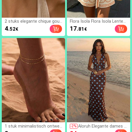
2 stuks elegante chique goud
Flora Isola Flora Isola Lente/z
en bloem oorknopjes, geschi
omer damestop met ruchesk
4
17
.52
.81
€
€
kt voor dagelijks gebruik, date
raag, bedrukte A-lijn shorts e
s, feesten, festivals, cadeau,
n strik, modieuze resortset
banket sieraden matching, ca
met blauw-witte print
deau voor haar
1 stuk minimalistisch ontwer
Aloruh Elegante dames f
-
2
%
p gouden ketting dubbele laa
eestjurk met stippen, hal