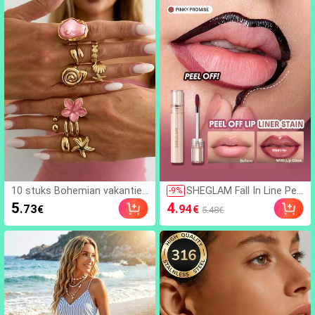
es, hobo tas
10 stuks Bohemian vakanties
SHEGLAM Fall In Line Pee
-
9
%
tijl oliedruppel bloem & zeest
l-Off Lipliner Tint-Pinky Pr
5
4
.73
.94
€
€
5.48€
er ringenset, zoete & coole
omise Merk Beauty Cos
meisje Ins legering bloem oc
metica Make-Up Voor Vr
eaan stapelbare ringen, verfij
ouwen En Meisjes
nde sieraden voor vakantieca
deaus, strandvakantie, verjaa
rdagscadeaus