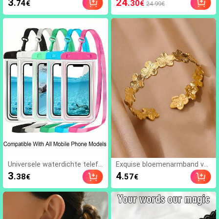
3
24
.74
.30
€
€
24.99€
g enkelband, veelzijdig voor s
ternek, geplisseerd en tai
trand, vakantie, dagelijks gebr
lleversmalling
uik, geschikt cadeau voor vro
uwen, boho chic
Universele waterdichte telefo
Exquise bloemenarmband va
onhoes, waterdichte telefoo
n roestvrij staal, 18K vergulde
3
4
.38
.57
€
€
ntas - met lichtgevende func
Plumeria verstelbare open cu
tie, waterdichte telefoondryb
ff armband, geschikt voor vr
ag, waterdichte telefoonhoe
ouwen, moeders, vriendinnen
s, compatibel met 17 16 15 1
en beste vriendinnen, gouden
4 13 Pro Max Plus Air, geschik
bruiloftssieraden, vakantiefe