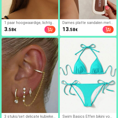
1 paar hoogwaardige, lichtge
Dames platte sandalen met s
wicht druppelvormige oorbell
trik en metalen decoratie, ge
3
13
.58
.58
€
€
en, modieuze, veelzijdige, min
weven van stro, comfortabel
imalistische, gladde, geperso
e minimalistische stijl voor va
naliseerde oorbellen, geschikt
kantie, strand, thuis, dagelijks
voor dagelijks gebruik door vr
gebruik, witte geweven open-
ouwen en als cadeau voor de
teen slippers voor de zomer,
feestdagen
boho chic
3 stuks/set delicate kubieke
Swim Basics Effen bikini voor