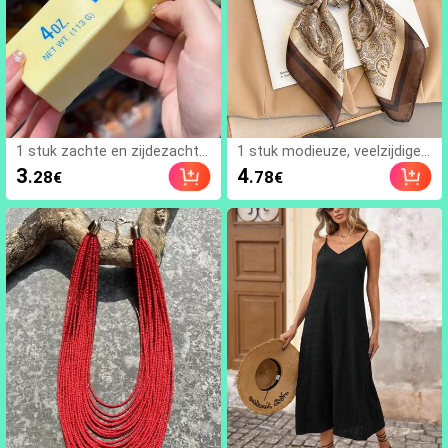
1 stuk zachte en zijdezachte
1 stuk modieuze, veelzijdige
stressverlichtende, squishy, s
bandana-sjaal voor dames m
3
4
.28
.78
€
€
ensorische, langzaam terugs
et paisleyprint, 70 x 70 cm, b
pringende handknijper, stress
oho casual sjaal/omslagdoek
bal, fidget voor volwassenen,
voor bescherming tegen de z
vochtig en elastisch, verlicht
on
angst, geschikt voor klasloka
al, kantoorontspanning, bure
auversiering, klaslokaalbeloni
ng, feestcadeau en vakantiec
adeau, stemmingsverbeteren
d