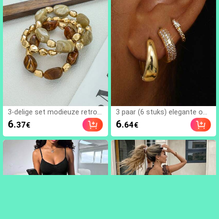
3-delige set modieuze retro
3 paar (6 stuks) elegante oor
overdreven bohemian dikke
bellen met zirkonia en goude
6
6
.37
.64
€
€
meerlaagse acryl kralenarmb
n accenten, sieradencadeau
anden voor dames, boho chic
voor vrouwen