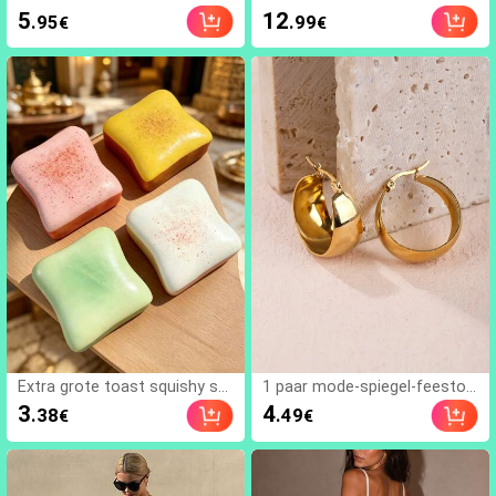
zirkonia ketting oorstekers cl
een strandvakantie
5
12
.95
.99
€
€
ip-on oorbellen, vrouwen for
mele feest sieraden (hoeveel
heid past op één oor)
Extra grote toast squishy sp
1 paar mode-spiegel-feestoo
eelgoed, superzachte boter t
rbellen (groot)
3
4
.38
.49
€
€
oast stressverlichtend knijps
peelgoed, verkrijgbaar in roze,
geel, wit en groen, stressverli
chtend squishy speelgoed --