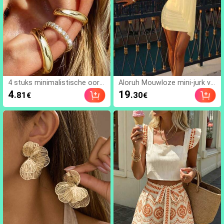
4 stuks minimalistische oorkl
Aloruh Mouwloze mini-jurk vo
emset met kubische zirkonia
or dames in effen kleur, ideaa
4
19
.81
.30
€
€
- kan gestapeld worden, geen
l voor een strandvakantie.
piercing nodig, geschikt voor
dagelijks kantoorwear (4 stuk
s set, niet 4 paar), cadeau vo
or haar