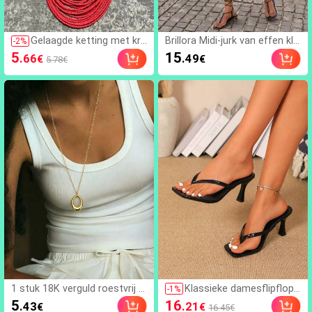
Gelaagde ketting met kra
Brillora Midi-jurk van effen kle
-
2
%
len
ur geweven spaghettibandjes
5
15
.66
.49
€
€
5.78€
met textuur, ideaal voor vaka
ntie
1 stuk 18K verguld roestvrij s
Klassieke damesflipflops
-
1
%
taal lange ketting, dames holl
met hoge hak, eenvoudig
5
16
.43
.21
€
€
16.45€