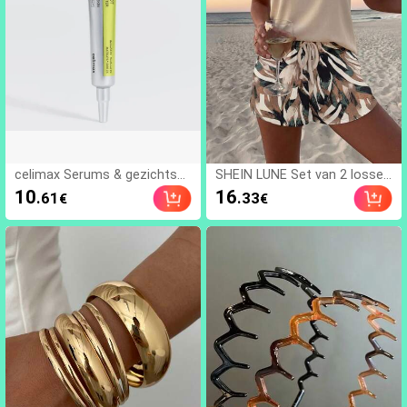
celimax Serums & gezichtsbe
SHEIN LUNE Set van 2 losse
handelingen
camisoles en shorts voor da
10
16
.61
.33
€
€
mes, geschikt voor de zomer,
vintage bloemenprint, takken
print, bladprint, casual tweed
elige set voor dames, zomer
outfitset geschikt voor uitga
an