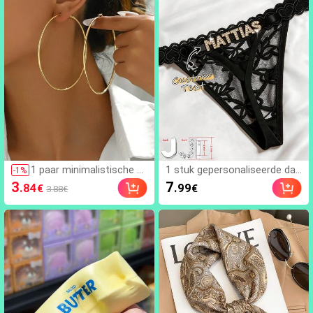
t voor zwemmen, raften, duik
estaccessoire, uniek verjaard
en, onderwaterfotografie, str
ags- en jubileumcadeau
and, buitensporten, reizen, va
kantie, zwembad, buitensport
en, 8/5/4/3/2/1 pack, zomerb
enodigdheden
1 paar minimalistische o
1 stuk gepersonaliseerde da
-
1
%
orbellen met meerdere d
meslingerie met letter, uniek
3
7
.84
.99
€
€
3.88€
unne ringen, voor dagelijk
exclusief ontwerp, perfect ca
s gebruik door vrouwen,
deau voor vrouw, vriendin op
verjaardagscadeau
feestdagen en jubilea, voor h
aar