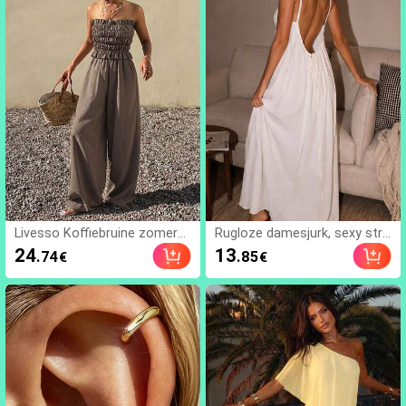
perfect voor verjaardags- en
vakantiecadeaus, dagelijkse v
errassing kleine cadeaus, kaw
aii, stemmingsverbeterend
Livesso Koffiebruine zomers
Rugloze damesjurk, sexy stra
e casual vakantie outfit voor
ndnachtjurk, witte damesjurk,
24
13
.74
.85
€
€
dames, 2-delige set, lente & z
casual zomerjurk met spagh
omer, nauwsluitende tube to
ettibandjes voor dames, huisj
p met ruches en patchwork, r
urk, zomers jurk voor dames,
echte broek, kantoor
vakantiecore