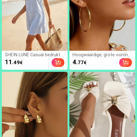
SHEIN LUNE Casual bedrukte
Hoogwaardige, grote oorring
minijurk voor dames, geschik
en van 316 roestvrij staal, 18-
11
4
.49
.77
€
€
t voor herfst/winter
karaats verguld, kleurecht, co
mfortabel en veelzijdig, mini
malistisch en elegant ontwer
p, geschikt voor dagelijks geb
ruik of feestjes, modieuze si
eraden, strandsieraden voor
de zomervakantie, geschikt v
oor strand, reizen, dagelijkse
decoratie voor vrouwen, te c
ombineren met outfits, date
s, feestjes, ideaal cadeau vo
or vriendinnen