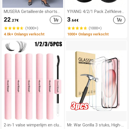
MUSERA Getailleerde shorts
YIYANG 4/2/1 Pack Zelfkleven
met lage taille voor de zomer,
de Siliconen Rugloze Push-Up
22
3
.27
€
.64
€
smart casual, elegant en scha
Onzichtbare Beha, Wasbaar, V
ttig, perfect voor vakantie, we
oorste Sluiting, Borstversterk
(1000+)
(1000+)
rk, kantoor, herfst en lente.
end - Huidvriendelijke Cups, Ge
4.0k+ Onlangs verkocht
1000+ Onlangs verkocht
schikt Voor A-D Cup, Zomerse
Bruidsjurk/Rugloze Jurk (Cade
au Voor Vrouwen | Kerstmis E
n Valentijnsdag), Bruiloftbeno
digdheden
2-in-1 valse wimperlijm en clus
Mr. War Gorilla 3 stuks, High-D