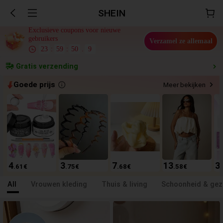
SHEIN
Exclusieve coupons voor nieuwe
gebruikers
Verzamel ze allemaal
23
:
59
:
48
.
3
Gratis verzending
Goede prijs
Meer bekijken
4
3
7
13
3
.61
€
.75
€
.68
€
.58
€
All
Vrouwen kleding
Thuis & living
Schoonheid & ge