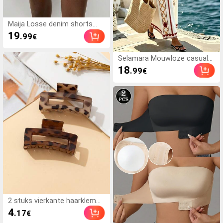
Maija Losse denim shorts
voor dames met zakken
19
.99
€
Selamara Mouwloze casual
jurk voor dames met
18
.99
€
geometrisch patroon, ideaal
voor op vakantie.
2 stuks vierkante haarklem
met luipaardprint, haarklem,
4
.17
€
haarakcessoires zomer