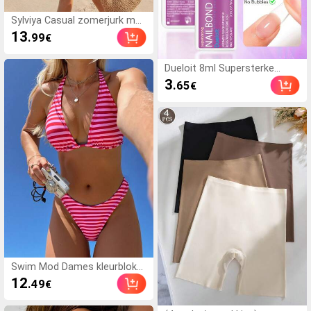
Sylviya Casual zomerjurk met
bloemenprint voor dames
13
.99
€
Dueloit 8ml Supersterke
nagellijm met kwast, geschikt
3
.65
€
voor acryl nagels, nageltips
en opklikbare kunstnagels,
kan gebroken nagels
repareren, acryl
nagellijm/nagellijm/nagelgel,
duurzaam
Swim Mod Dames kleurblok
gestreept halternek mode
12
.49
€
zomer bikini badpak