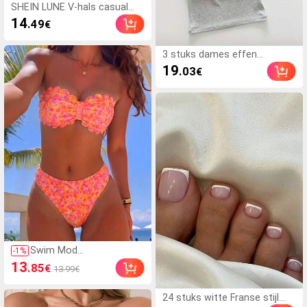
SHEIN LUNE V-hals casual
comfortabele vakantie
14
.49
€
plattelands top met relaxte
textuur voor dames
3 stuks dames effen
geribbelde camisole met
19
.03
€
gevoerde bh, casual skinny
crop top, workout, athleisure
Swim Mod
-
1
%
Damesbadkleding,
13
.85
€
13.99€
tienermeisje,
uitgesneden
bloemenrand,
24 stuks witte Franse stijl
sweetheart-halslijn, lief