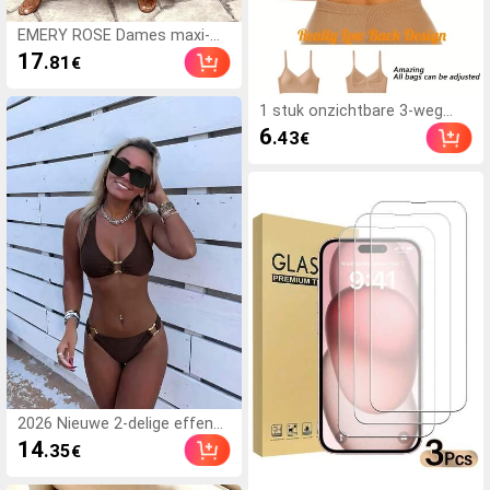
EMERY ROSE Dames maxi-
slipjurk met luipaardprint,
17
.81
€
elegant voor dagelijks gebruik
en vakantie, zomer
1 stuk onzichtbare 3-weg
omkeerbare damesbh zonder
6
.43
€
rug voor de zomer, bruiloft
2026 Nieuwe 2-delige effen
kleur elegante sexy
14
.35
€
damesbikini set, geschikt
voor zomerstrandvakantie,