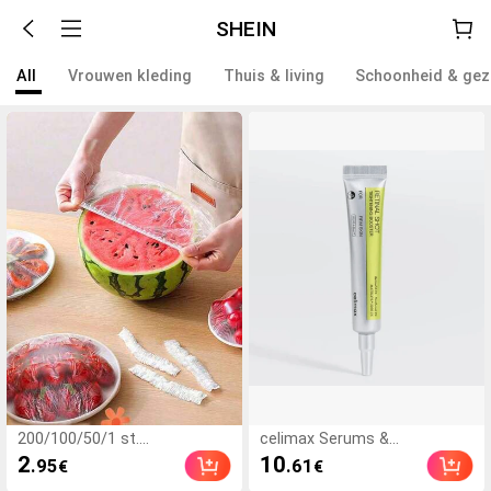
SHEIN
All
Vrouwen kleding
Thuis & living
Schoonheid & ge
200/100/50/1 st.
celimax Serums &
wegwerpvoedselfoliehoezen,
gezichtsbehandelingen
2
10
.95
.61
€
€
douchekophoezen,